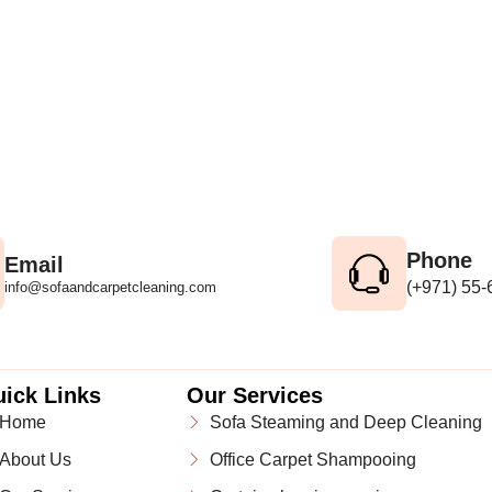
Phone
Email
(+971) 55
info@sofaandcarpetcleaning.com
ick Links
Our Services
Home
Sofa Steaming and Deep Cleaning
About Us
Office Carpet Shampooing