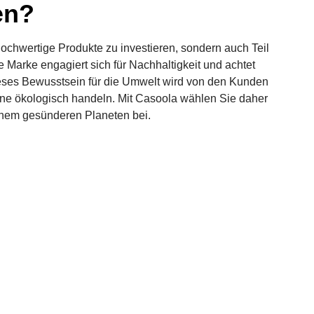
en?
hochwertige Produkte zu investieren, sondern auch Teil
Marke engagiert sich für Nachhaltigkeit und achtet
ieses Bewusstsein für die Umwelt wird von den Kunden
e ökologisch handeln. Mit Casoola wählen Sie daher
einem gesünderen Planeten bei.