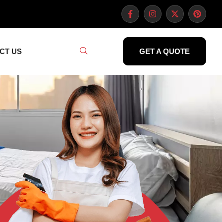
CT US
GET A QUOTE