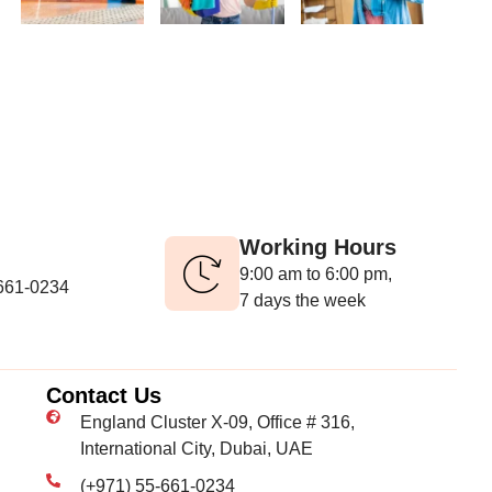
Working Hours
9:00 am to 6:00 pm,
-661-0234
7 days the week
Contact Us
England Cluster X-09, Office # 316,
International City, Dubai, UAE
(+971) 55-661-0234