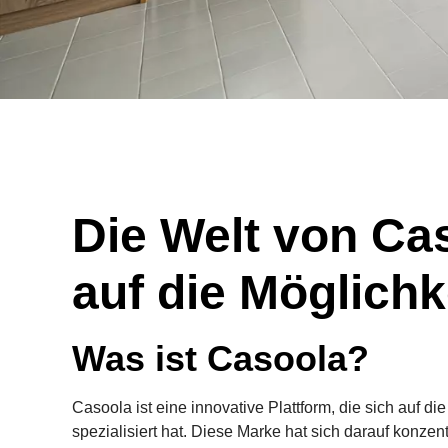
Die Welt von Cas
auf die Möglichk
Was ist Casoola?
Casoola ist eine innovative Plattform, die sich auf d
spezialisiert hat. Diese Marke hat sich darauf konzent