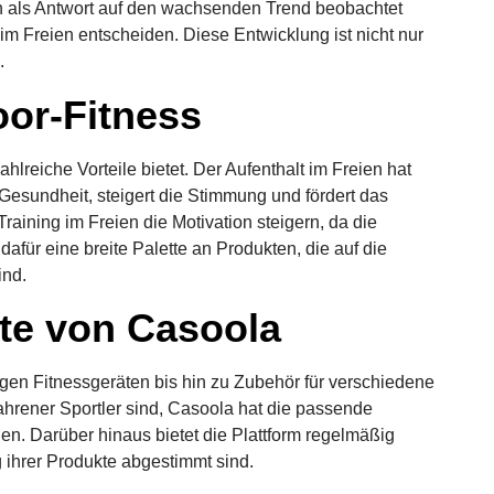
 als Antwort auf den wachsenden Trend beobachtet
m Freien entscheiden. Diese Entwicklung ist nicht nur
.
oor-Fitness
lreiche Vorteile bietet. Der Aufenthalt im Freien hat
Gesundheit, steigert die Stimmung und fördert das
aining im Freien die Motivation steigern, da die
afür eine breite Palette an Produkten, die auf die
ind.
te von Casoola
gen Fitnessgeräten bis hin zu Zubehör für verschiedene
fahrener Sportler sind, Casoola hat die passende
hen. Darüber hinaus bietet die Plattform regelmäßig
 ihrer Produkte abgestimmt sind.