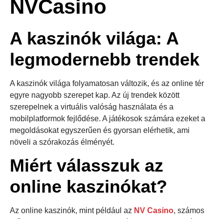
NVCasino
A kaszinók világa: A
legmodernebb trendek
A kaszinók világa folyamatosan változik, és az online tér
egyre nagyobb szerepet kap. Az új trendek között
szerepelnek a virtuális valóság használata és a
mobilplatformok fejlődése. A játékosok számára ezeket a
megoldásokat egyszerűen és gyorsan elérhetik, ami
növeli a szórakozás élményét.
Miért válasszuk az
online kaszinókat?
Az online kaszinók, mint például az
NV Casino
, számos