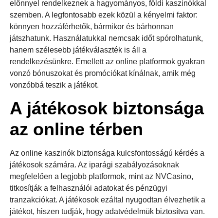
előnnyel rendelkeznek a hagyományos, földi kaszinókkal
szemben. A legfontosabb ezek közül a kényelmi faktor:
könnyen hozzáférhetők, bármikor és bárhonnan
játszhatunk. Használatukkal nemcsak időt spórolhatunk,
hanem szélesebb játékválaszték is áll a
rendelkezésünkre. Emellett az online platformok gyakran
vonzó bónuszokat és promóciókat kínálnak, amik még
vonzóbbá teszik a játékot.
A játékosok biztonsága
az online térben
Az online kaszinók biztonsága kulcsfontosságú kérdés a
játékosok számára. Az iparági szabályozásoknak
megfelelően a legjobb platformok, mint az NVCasino,
titkosítják a felhasználói adatokat és pénzügyi
tranzakciókat. A játékosok ezáltal nyugodtan élvezhetik a
játékot, hiszen tudják, hogy adatvédelmük biztosítva van.