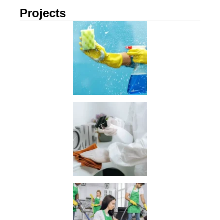
Projects