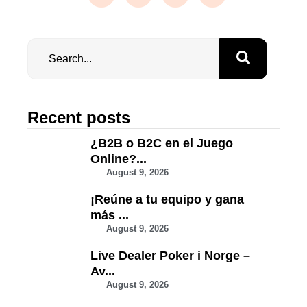
Recent posts
¿B2B o B2C en el Juego
Online?...
August 9, 2026
¡Reúne a tu equipo y gana
más ...
August 9, 2026
Live Dealer Poker i Norge –
Av...
August 9, 2026