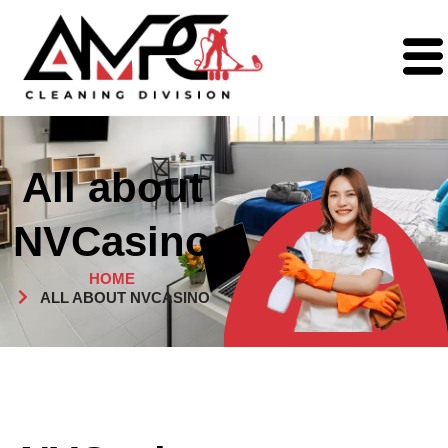
All about
NVCasino
HOME
ALL ABOUT NVCASINO