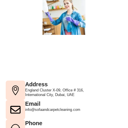
Address
England Cluster X-09, Office # 316,
International City, Dubai, UAE
Email
info@sofaandcarpetcleaning.com
Phone