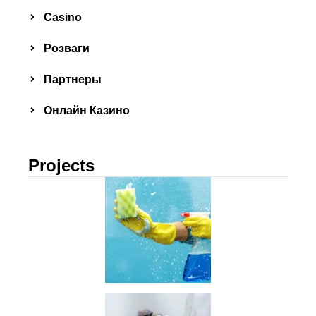
Сasino
Розваги
Партнеры
Онлайн Казино
Projects