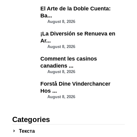
El Arte de la Doble Cuenta:
Ba...
August 8, 2026
¡La Diversión se Renueva en
Ar...
August 8, 2026
Comment les casinos
canadiens ...
August 8, 2026
Forstå Dine Vinderchancer
Hos ...
August 8, 2026
Categories
Текста