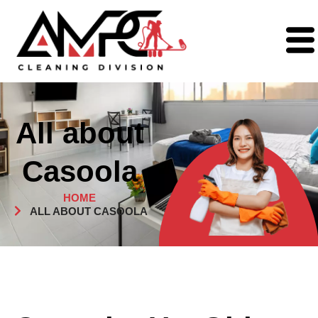
All about
Casoola
HOME
ALL ABOUT CASOOLA