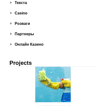
Текста
Сasino
Розваги
Партнеры
Онлайн Казино
Projects