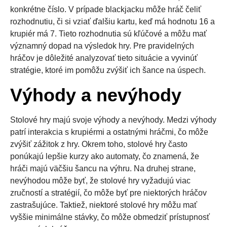
konkrétne číslo. V prípade blackjacku môže hráč čeliť
rozhodnutiu, či si vziať ďalšiu kartu, keď má hodnotu 16 a
krupiér má 7. Tieto rozhodnutia sú kľúčové a môžu mať
významný dopad na výsledok hry. Pre pravidelných
hráčov je dôležité analyzovať tieto situácie a vyvinúť
stratégie, ktoré im pomôžu zvýšiť ich šance na úspech.
Výhody a nevýhody
Stolové hry majú svoje výhody a nevýhody. Medzi výhody
patrí interakcia s krupiérmi a ostatnými hráčmi, čo môže
zvýšiť zážitok z hry. Okrem toho, stolové hry často
ponúkajú lepšie kurzy ako automaty, čo znamená, že
hráči majú väčšiu šancu na výhru. Na druhej strane,
nevýhodou môže byť, že stolové hry vyžadujú viac
zručností a stratégií, čo môže byť pre niektorých hráčov
zastrašujúce. Taktiež, niektoré stolové hry môžu mať
vyššie minimálne stávky, čo môže obmedziť prístupnosť