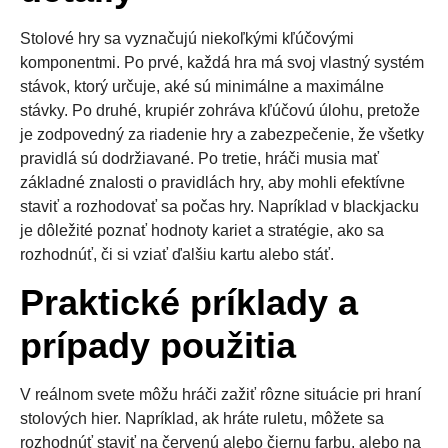
Stolové hry sa vyznačujú niekoľkými kľúčovými
komponentmi. Po prvé, každá hra má svoj vlastný systém
stávok, ktorý určuje, aké sú minimálne a maximálne
stávky. Po druhé, krupiér zohráva kľúčovú úlohu, pretože
je zodpovedný za riadenie hry a zabezpečenie, že všetky
pravidlá sú dodržiavané. Po tretie, hráči musia mať
základné znalosti o pravidlách hry, aby mohli efektívne
staviť a rozhodovať sa počas hry. Napríklad v blackjacku
je dôležité poznať hodnoty kariet a stratégie, ako sa
rozhodnúť, či si vziať ďalšiu kartu alebo stáť.
Praktické príklady a
prípady použitia
V reálnom svete môžu hráči zažiť rôzne situácie pri hraní
stolových hier. Napríklad, ak hráte ruletu, môžete sa
rozhodnúť staviť na červenú alebo čiernu farbu, alebo na