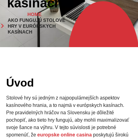
kasínach
HOME
AKO FUNGUJÚ STOLOVÉ
HRY V EURÓPSKYCH
KASÍNACH
Úvod
Stolové hry sú jedným z najpopulárnejších aspektov
kasínového hrania, a to najmä v európskych kasínach.
Pre pravidelných hráčov na Slovensku je dôležité
pochopiť, ako tieto hry fungujú, aby mohli maximalizovať
svoje šance na výhru. V tejto súvislosti je potrebné
spomenúť, že
europske online casina
poskytujú širokú