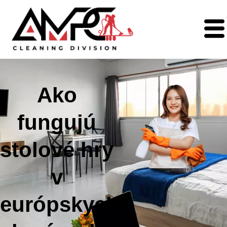
Ako
fungujú
stolové hry
v
európskych