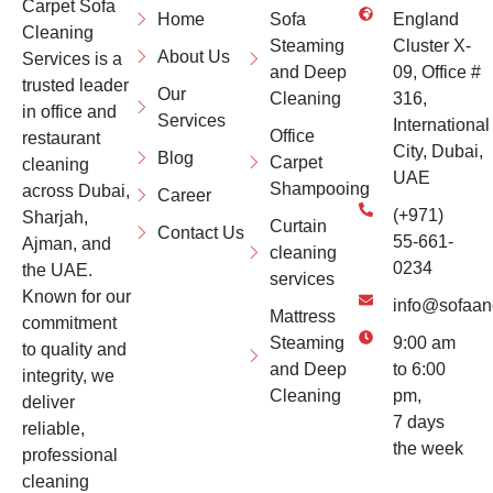
Carpet Sofa
Home
Sofa
England
Cleaning
Steaming
Cluster X-
About Us
Services is a
and Deep
09, Office #
trusted leader
Our
Cleaning
316,
in office and
Services
International
Office
restaurant
City, Dubai,
Blog
Carpet
cleaning
UAE
Shampooing
across Dubai,
Career
(+971)
Sharjah,
Curtain
Contact Us
55-661-
Ajman, and
cleaning
0234
the UAE.
services
Known for our
info@sofaan
Mattress
commitment
Steaming
9:00 am
to quality and
and Deep
to 6:00
integrity, we
Cleaning
pm,
deliver
7 days
reliable,
the week
professional
cleaning