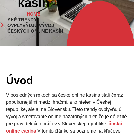
kasín
HOME
AKÉ TRENDY
OVPLYVŇUJÚ VÝVOJ
ČESKÝCH ONLINE KASÍN
Úvod
V posledných rokoch sa české online kasína stali čoraz
populárnejšími medzi hráčmi, a to nielen v Českej
republike, ale aj na Slovensku. Tieto trendy ovplyvňujú
vývoj a smerovanie online hazardných hier, čo je dôležité
pre pravidelných hráčov v Slovenskej republike.
české
online casina
V tomto článku sa pozrieme na kľúčové