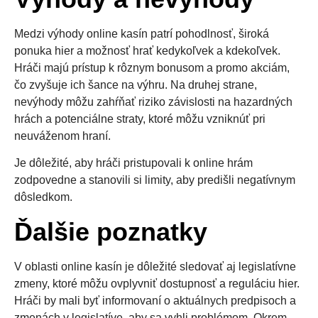
Medzi výhody online kasín patrí pohodlnosť, široká
ponuka hier a možnosť hrať kedykoľvek a kdekoľvek.
Hráči majú prístup k rôznym bonusom a promo akciám,
čo zvyšuje ich šance na výhru. Na druhej strane,
nevýhody môžu zahŕňať riziko závislosti na hazardných
hrách a potenciálne straty, ktoré môžu vzniknúť pri
neuváženom hraní.
Je dôležité, aby hráči pristupovali k online hrám
zodpovedne a stanovili si limity, aby predišli negatívnym
dôsledkom.
Ďalšie poznatky
V oblasti online kasín je dôležité sledovať aj legislatívne
zmeny, ktoré môžu ovplyvniť dostupnosť a reguláciu hier.
Hráči by mali byť informovaní o aktuálnych predpisoch a
zmenách v legislatíve, aby sa vyhli problémom. Okrem