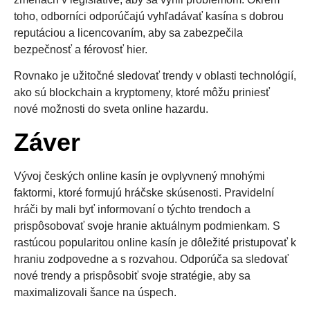
toho, odborníci odporúčajú vyhľadávať kasína s dobrou
reputáciou a licencovaním, aby sa zabezpečila
bezpečnosť a férovosť hier.
Rovnako je užitočné sledovať trendy v oblasti technológií,
ako sú blockchain a kryptomeny, ktoré môžu priniesť
nové možnosti do sveta online hazardu.
Záver
Vývoj českých online kasín je ovplyvnený mnohými
faktormi, ktoré formujú hráčske skúsenosti. Pravidelní
hráči by mali byť informovaní o týchto trendoch a
prispôsobovať svoje hranie aktuálnym podmienkam. S
rastúcou popularitou online kasín je dôležité pristupovať k
hraniu zodpovedne a s rozvahou. Odporúča sa sledovať
nové trendy a prispôsobiť svoje stratégie, aby sa
maximalizovali šance na úspech.