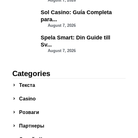
August 7, 2026
Sol Casino: Guía Completa
para...
August 7, 2026
Spela Smart: Din Guide till
Sv...
August 7, 2026
Categories
Текста
Сasino
Розваги
Партнеры