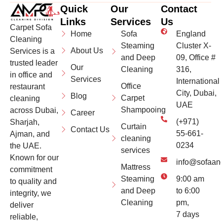
Quick
Our
Contact
Links
Services
Us
Carpet Sofa
Home
Sofa
England
Cleaning
Steaming
Cluster X-
About Us
Services is a
and Deep
09, Office #
trusted leader
Our
Cleaning
316,
in office and
Services
International
Office
restaurant
City, Dubai,
Blog
Carpet
cleaning
UAE
Shampooing
across Dubai,
Career
(+971)
Sharjah,
Curtain
Contact Us
55-661-
Ajman, and
cleaning
0234
the UAE.
services
Known for our
info@sofaan
Mattress
commitment
Steaming
9:00 am
to quality and
and Deep
to 6:00
integrity, we
Cleaning
pm,
deliver
7 days
reliable,