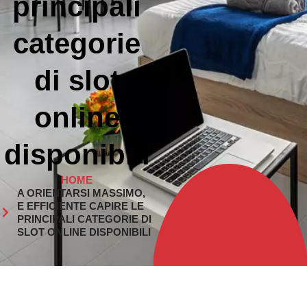
principali
categorie
di slot
online
disponibili
HOME
A ORIENTARSI MASSIMO,
E EFFICIENTE CAPIRE LE
PRINCIPALI CATEGORIE DI
SLOT ONLINE DISPONIBILI