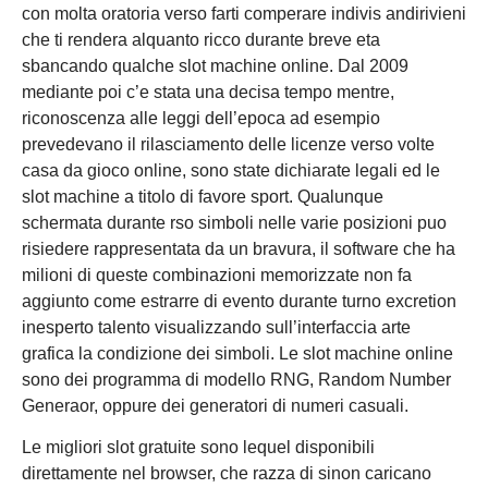
con molta oratoria verso farti comperare indivis andirivieni
che ti rendera alquanto ricco durante breve eta
sbancando qualche slot machine online. Dal 2009
mediante poi c’e stata una decisa tempo mentre,
riconoscenza alle leggi dell’epoca ad esempio
prevedevano il rilasciamento delle licenze verso volte
casa da gioco online, sono state dichiarate legali ed le
slot machine a titolo di favore sport. Qualunque
schermata durante rso simboli nelle varie posizioni puo
risiedere rappresentata da un bravura, il software che ha
milioni di queste combinazioni memorizzate non fa
aggiunto come estrarre di evento durante turno excretion
inesperto talento visualizzando sull’interfaccia arte
grafica la condizione dei simboli. Le slot machine online
sono dei programma di modello RNG, Random Number
Generaor, oppure dei generatori di numeri casuali.
Le migliori slot gratuite sono lequel disponibili
direttamente nel browser, che razza di sinon caricano