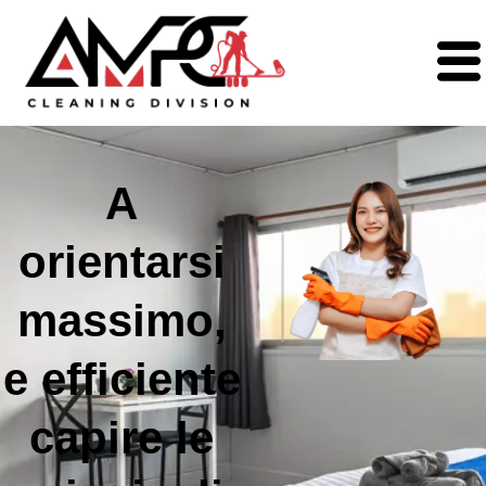
A
orientarsi
massimo,
e efficiente
capire le