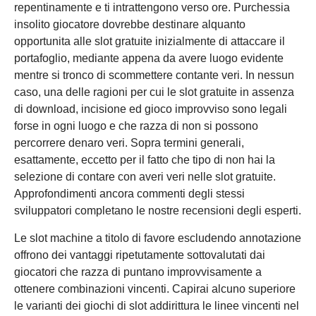
repentinamente e ti intrattengono verso ore. Purchessia
insolito giocatore dovrebbe destinare alquanto
opportunita alle slot gratuite inizialmente di attaccare il
portafoglio, mediante appena da avere luogo evidente
mentre si tronco di scommettere contante veri. In nessun
caso, una delle ragioni per cui le slot gratuite in assenza
di download, incisione ed gioco improvviso sono legali
forse in ogni luogo e che razza di non si possono
percorrere denaro veri. Sopra termini generali,
esattamente, eccetto per il fatto che tipo di non hai la
selezione di contare con averi veri nelle slot gratuite.
Approfondimenti ancora commenti degli stessi
sviluppatori completano le nostre recensioni degli esperti.
Le slot machine a titolo di favore escludendo annotazione
offrono dei vantaggi ripetutamente sottovalutati dai
giocatori che razza di puntano improvvisamente a
ottenere combinazioni vincenti. Capirai alcuno superiore
le varianti dei giochi di slot addirittura le linee vincenti nel