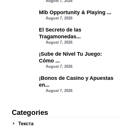
August 7, 2026
Mlb Opportunity & Playing ...
August 7, 2026
El Secreto de las
Tragamonedas...
August 7, 2026
¡Sube de Nivel Tu Juego:
Cómo ...
August 7, 2026
¡Bonos de Casino y Apuestas
en...
August 7, 2026
Categories
Текста