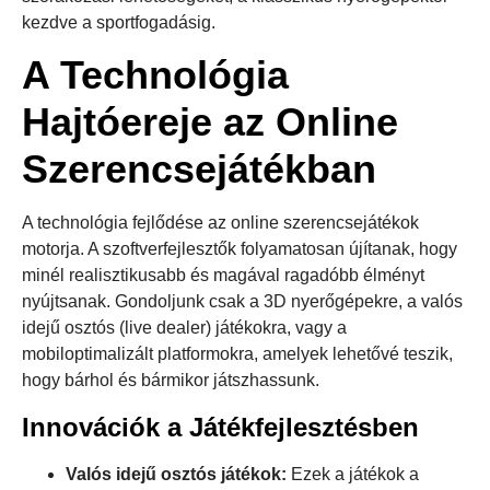
kezdve a sportfogadásig.
A Technológia
Hajtóereje az Online
Szerencsejátékban
A technológia fejlődése az online szerencsejátékok
motorja. A szoftverfejlesztők folyamatosan újítanak, hogy
minél realisztikusabb és magával ragadóbb élményt
nyújtsanak. Gondoljunk csak a 3D nyerőgépekre, a valós
idejű osztós (live dealer) játékokra, vagy a
mobiloptimalizált platformokra, amelyek lehetővé teszik,
hogy bárhol és bármikor játszhassunk.
Innovációk a Játékfejlesztésben
Valós idejű osztós játékok:
Ezek a játékok a