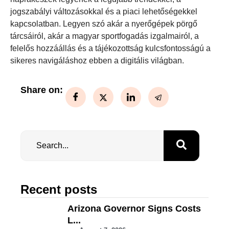
jogszabályi változásokkal és a piaci lehetőségekkel
kapcsolatban. Legyen szó akár a nyerőgépek pörgő
tárcsáiról, akár a magyar sportfogadás izgalmairól, a
felelős hozzáállás és a tájékozottság kulcsfontosságú a
sikeres navigáláshoz ebben a digitális világban.
Share on:
Recent posts
Arizona Governor Signs Costs
L...