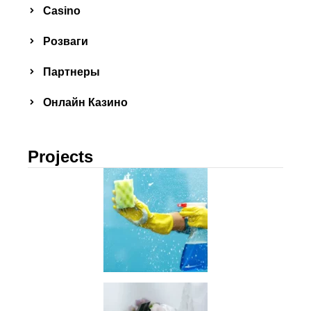
Сasino
Розваги
Партнеры
Онлайн Казино
Projects