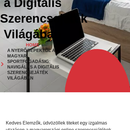
a Digitális
Szerencsejáték
Világában
HOME
A NYERŐGÉPEKTŐL A
MAGYAR
SPORTFOGADÁSIG:
NAVIGÁLÁS A DIGITÁLIS
SZERENCSEJÁTÉK
VILÁGÁBAN
Kedves Elemzők, üdvözöllek titeket egy izgalmas
utazáson a magyarországi online szerencsejátékok