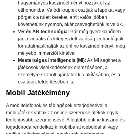
hagyományos kaszinóélményt hozzák el az
otthonunkba. Valódi krupiék osztják a lapokat vagy
pörgetik a rulett kereket, amit valós időben
követhetünk nyomon, akár cseveghetünk is velük.
VR és AR technológia:
Bár még gyerekcipőben
jár, a virtuális és kiterjesztett valóság technológiák
forradalmasíthatják az online kaszinóélményt, még
mélyebb immerziót kínálva.
Mesterséges intelligencia (MI):
Az MI segíthet a
játékosok viselkedésének elemzésében, a
személyre szabott ajánlatok kialakításában, és a
csalások felderítésében is.
Mobil Játékélmény
A mobiltelefonok és táblagépek elterjedésével a
mobiljátékok váltak az online szerencsejátékok egyik
legfontosabb szegmensévé. A legtöbb online kaszinó és
fogadóiroda rendelkezik mobilbarát weboldallal vagy