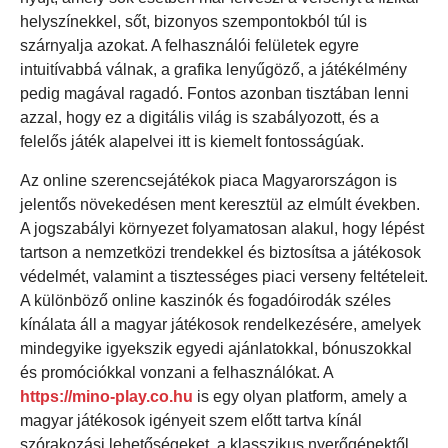
helyszínekkel, sőt, bizonyos szempontokból túl is
szárnyalja azokat. A felhasználói felületek egyre
intuitívabbá válnak, a grafika lenyűgöző, a játékélmény
pedig magával ragadó. Fontos azonban tisztában lenni
azzal, hogy ez a digitális világ is szabályozott, és a
felelős játék alapelvei itt is kiemelt fontosságúak.
Az online szerencsejátékok piaca Magyarországon is
jelentős növekedésen ment keresztül az elmúlt években.
A jogszabályi környezet folyamatosan alakul, hogy lépést
tartson a nemzetközi trendekkel és biztosítsa a játékosok
védelmét, valamint a tisztességes piaci verseny feltételeit.
A különböző online kaszinók és fogadóirodák széles
kínálata áll a magyar játékosok rendelkezésére, amelyek
mindegyike igyekszik egyedi ajánlatokkal, bónuszokkal
és promóciókkal vonzani a felhasználókat. A
https://mino-play.co.hu
is egy olyan platform, amely a
magyar játékosok igényeit szem előtt tartva kínál
szórakozási lehetőségeket, a klasszikus nyerőgépektől