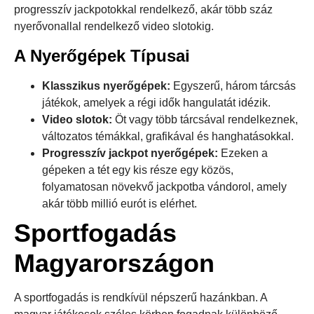
progresszív jackpotokkal rendelkező, akár több száz
nyerővonallal rendelkező video slotokig.
A Nyerőgépek Típusai
Klasszikus nyerőgépek:
Egyszerű, három tárcsás
játékok, amelyek a régi idők hangulatát idézik.
Video slotok:
Öt vagy több tárcsával rendelkeznek,
változatos témákkal, grafikával és hanghatásokkal.
Progresszív jackpot nyerőgépek:
Ezeken a
gépeken a tét egy kis része egy közös,
folyamatosan növekvő jackpotba vándorol, amely
akár több millió eurót is elérhet.
Sportfogadás
Magyarországon
A sportfogadás is rendkívül népszerű hazánkban. A