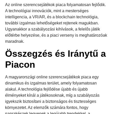
Az online szerencsejátékok piaca folyamatosan fejlődik.
A technológiai innovációk, mint a mesterséges
intelligencia, a VR/AR, és a blockchain technológia,
további izgalmas lehetőségeket rejtenek magukban.
Ugyanakkor a szabályozási kihívások, a felelős játék
előtérbe helyezése, és a piaci verseny is meghatározóak
maradnak.
Összegzés és Iránytű a
Piacon
A magyarországi online szerencsejátékok piaca egy
dinamikus és izgalmas terület, amely folyamatosan
alakul. A technológia fejlődése újabb és újabb
élményeket kínál a játékosoknak, míg a szabályozás
igyekszik biztosítani a biztonságos és tisztességes
környezetet. Az elemzők számára fontos, hogy
naprakészek legyenek a legújabb trendekkel, a