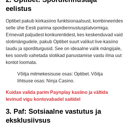
eelistus
Optibet pakub kiirkasiino funktsionaalsust, kombineerides
selle ühe Eesti parima spordiennustusplatvormiga.
Erinevalt paljudest konkurentidest, kes keskenduvad vaid
slotimängudele, pakub Optibet suurt valikut live-kasiino
laudu ja sporditurgusid. See on ideaalne valik mängijale,
kes soovib vahetada slotikad panustamise vastu ilma uut
kontot loomata.
Võitja mitmekesisuse osas: Optibet. Võitja
lihtsuse osas: Ninja Casino.
Kuidas valida parim Paynplay kasiino ja vältida
levinud vigu kontovabadel saitidel
3. Paf: Sotsiaalne vastutus ja
eksklusiivsus