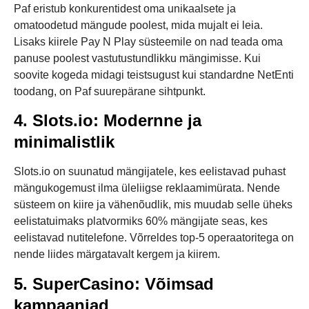
Paf eristub konkurentidest oma unikaalsete ja
omatoodetud mängude poolest, mida mujalt ei leia.
Lisaks kiirele Pay N Play süsteemile on nad teada oma
panuse poolest vastutustundlikku mängimisse. Kui
soovite kogeda midagi teistsugust kui standardne NetEnti
toodang, on Paf suurepärane sihtpunkt.
4. Slots.io: Modernne ja
minimalistlik
Slots.io on suunatud mängijatele, kes eelistavad puhast
mängukogemust ilma üleliigse reklaamimürata. Nende
süsteem on kiire ja vähenõudlik, mis muudab selle üheks
eelistatuimaks platvormiks 60% mängijate seas, kes
eelistavad nutitelefone. Võrreldes top-5 operaatoritega on
nende liides märgatavalt kergem ja kiirem.
5. SuperCasino: Võimsad
kampaaniad