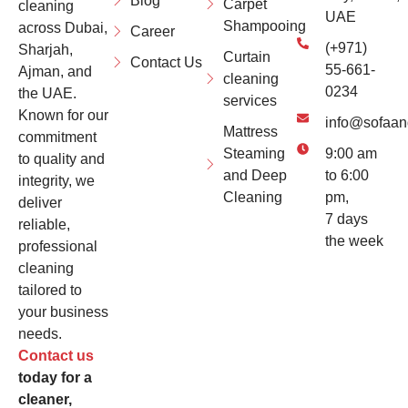
Blog
Carpet
cleaning
UAE
Shampooing
across Dubai,
Career
(+971)
Sharjah,
Curtain
Contact Us
55-661-
Ajman, and
cleaning
0234
the UAE.
services
Known for our
info@sofaan
Mattress
commitment
Steaming
9:00 am
to quality and
and Deep
to 6:00
integrity, we
Cleaning
pm,
deliver
7 days
reliable,
the week
professional
cleaning
tailored to
your business
needs.
Contact us
today for a
cleaner,