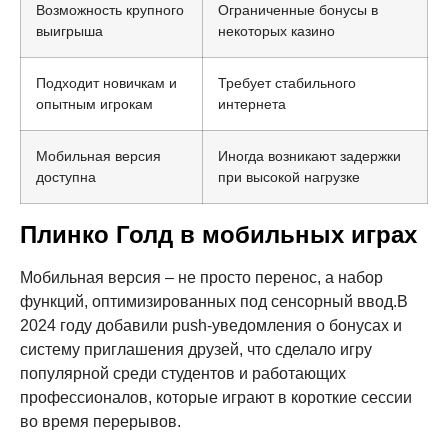
Возможность крупного
Ограниченные бонусы в
выигрыша
некоторых казино
Подходит новичкам и
Требует стабильного
опытным игрокам
интернета
Мобильная версия
Иногда возникают задержки
доступна
при высокой нагрузке
Плинко Голд в мобильных играх
Мобильная версия – не просто перенос, а набор
функций, оптимизированных под сенсорный ввод.В
2024 году добавили push‑уведомления о бонусах и
систему приглашения друзей, что сделало игру
популярной среди студентов и работающих
профессионалов, которые играют в короткие сессии
во время перерывов.