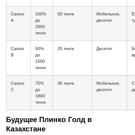
Casino
100%
50 тенге
Мобильное,
Е
A
до
десктоп
т
2000
тенге
Casino
50%
25 тенге
Десктоп
Б
B
до
в
1500
тенге
Casino
75%
40 тенге
Мобильное,
С
C
до
десктоп
д
1800
тенге
Будущее Плинко Голд в
Казахстане