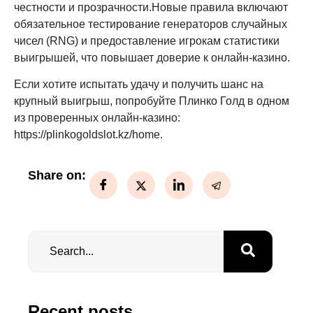
честности и прозрачности.Новые правила включают
обязательное тестирование генераторов случайных
чисел (RNG) и предоставление игрокам статистики
выигрышей, что повышает доверие к онлайн‑казино.
Если хотите испытать удачу и получить шанс на
крупный выигрыш, попробуйте Плинко Голд в одном
из проверенных онлайн‑казино:
https://plinkogoldslot.kz/home.
Share on:
Recent posts