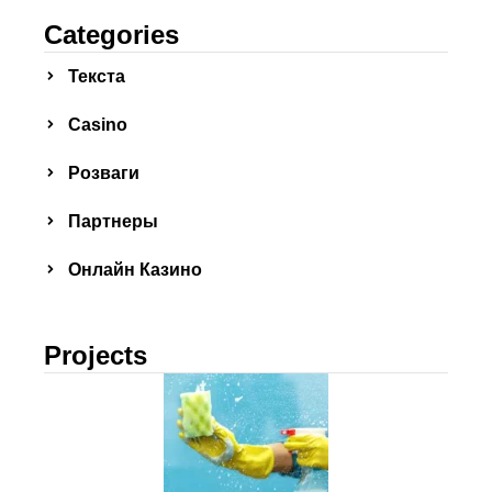
Categories
Текста
Сasino
Розваги
Партнеры
Онлайн Казино
Projects