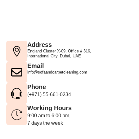
Address
England Cluster X-09, Office # 316,
International City, Dubai, UAE
Email
info@sofaandcarpetcleaning.com
Phone
(+971) 55-661-0234
Working Hours
9:00 am to 6:00 pm,
7 days the week