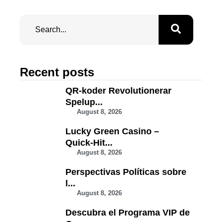
Recent posts
QR-koder Revolutionerar
Spelup...
August 8, 2026
Lucky Green Casino –
Quick‑Hit...
August 8, 2026
Perspectivas Políticas sobre
l...
August 8, 2026
Descubra el Programa VIP de