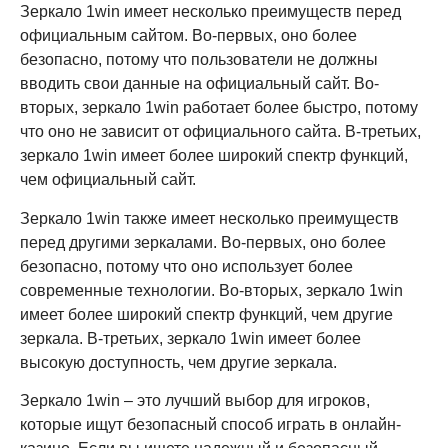
Зеркало 1win имеет несколько преимуществ перед
официальным сайтом. Во-первых, оно более
безопасно, потому что пользователи не должны
вводить свои данные на официальный сайт. Во-
вторых, зеркало 1win работает более быстро, потому
что оно не зависит от официального сайта. В-третьих,
зеркало 1win имеет более широкий спектр функций,
чем официальный сайт.
Зеркало 1win также имеет несколько преимуществ
перед другими зеркалами. Во-первых, оно более
безопасно, потому что оно использует более
современные технологии. Во-вторых, зеркало 1win
имеет более широкий спектр функций, чем другие
зеркала. В-третьих, зеркало 1win имеет более
высокую доступность, чем другие зеркала.
Зеркало 1win – это лучший выбор для игроков,
которые ищут безопасный способ играть в онлайн-