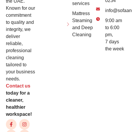
0234
the UAE.
services
Known for our
info@sofaan
Mattress
commitment
Steaming
9:00 am
to quality and
and Deep
to 6:00
integrity, we
Cleaning
pm,
deliver
7 days
reliable,
the week
professional
cleaning
tailored to
your business
needs.
Contact us
today for a
cleaner,
healthier
workspace!