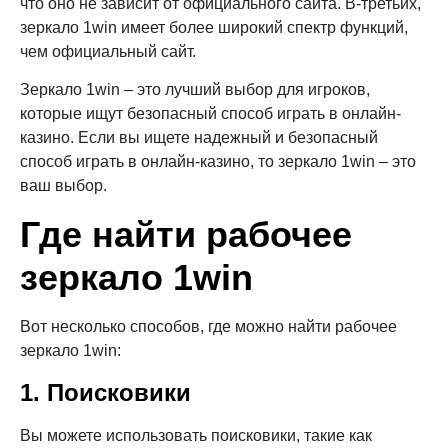
что оно не зависит от официального сайта. В-третьих,
зеркало 1win имеет более широкий спектр функций,
чем официальный сайт.
Зеркало 1win – это лучший выбор для игроков,
которые ищут безопасный способ играть в онлайн-
казино. Если вы ищете надежный и безопасный
способ играть в онлайн-казино, то зеркало 1win – это
ваш выбор.
Где найти рабочее
зеркало 1win
Вот несколько способов, где можно найти рабочее
зеркало 1win:
1. Поисковики
Вы можете использовать поисковики, такие как