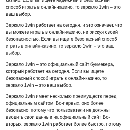
казино. Если вы ищете надежный и безопасный
способ играть в онлайн-казино, то зеркало 1win – это
ваш выбор.
Зеркало 1win работает на сегодня, и это означает, что
вы можете играть в онлайн-казино, не рискуя своей
безопасностью. Если вы ищете безопасный способ
играть в онлайн-казино, то зеркало 1win – это ваш
выбор.
Зеркало 1win – это официальный сайт букмекера,
который работает на сегодня. Если вы ищете
безопасный способ играть в онлайн-казино, то
зеркало 1win – это ваш выбор.
Зеркало 1win имеет несколько преимуществ перед
официальным сайтом. Во-первых, оно более
безопасно, потому что пользователи не должны
вводить свои данные на официальный сайт. Во-
вторых, зеркало 1win работает более быстро, потому