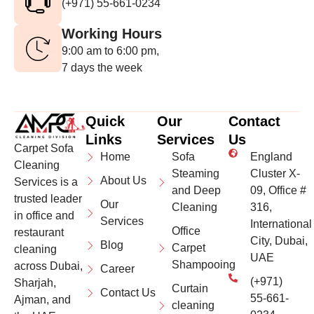
(+971) 55-661-0234
Working Hours
9:00 am to 6:00 pm,
7 days the week
Quick
Our
Contact
Links
Services
Us
Carpet Sofa
Home
Sofa
England
Cleaning
Steaming
Cluster X-
About Us
Services is a
and Deep
09, Office #
trusted leader
Our
Cleaning
316,
in office and
Services
International
Office
restaurant
City, Dubai,
Blog
Carpet
cleaning
UAE
Shampooing
across Dubai,
Career
(+971)
Sharjah,
Curtain
Contact Us
55-661-
Ajman, and
cleaning