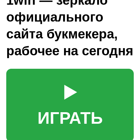
1win — зеркало
официального
сайта букмекера,
рабочее на сегодня
▶️
ИГРАТЬ