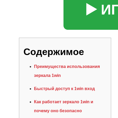
▶️ И
Содержимое
Преимущества использования
зеркала 1win
Быстрый доступ к 1win вход
Как работает зеркало 1win и
почему оно безопасно