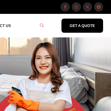
CT US
GET A QUOTE