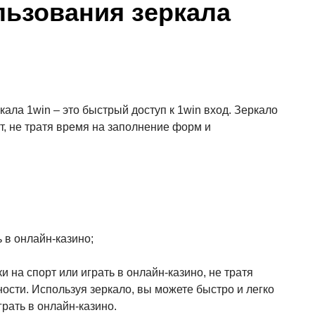
ьзования зеркала
ала 1win – это быстрый доступ к 1win вход. Зеркало
нт, не тратя время на заполнение форм и
ь в онлайн-казино;
и на спорт или играть в онлайн-казино, не тратя
сти. Используя зеркало, вы можете быстро и легко
грать в онлайн-казино.