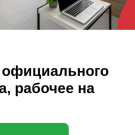
о официального
а, рабочее на