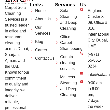
Links
Services
Us
Carpet Sofa
Home
Sofa
England
Cleaning
Steaming
Cluster X-
About Us
Services is a
and Deep
09, Office #
trusted leader
Our
Cleaning
316,
in office and
Services
International
Office
restaurant
City, Dubai,
Blog
Carpet
cleaning
UAE
Shampooing
across Dubai,
Career
(+971)
Sharjah,
Curtain
Contact Us
55-661-
Ajman, and
cleaning
0234
the UAE.
services
Known for our
info@sofaan
Mattress
commitment
Steaming
9:00 am
to quality and
and Deep
to 6:00
integrity, we
Cleaning
pm,
deliver
7 days
reliable,
the week
professional