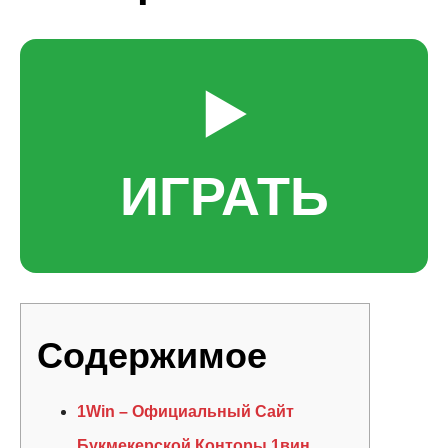
▶️
ИГРАТЬ
Содержимое
1Win – Официальный Сайт
Букмекерской Конторы 1вин