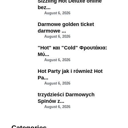
Sizzling Hot Deluxe online
bez...
August 6, 2026
Darmowe golden ticket
darmowe ...
August 6, 2026
"Hot" και "Cold" Φρουτάκια:
Μύ...
August 6, 2026
Hot Party jak i również Hot
Pa...
August 6, 2026
trzydzieści Darmowych
Spinów z...
August 6, 2026
Categories