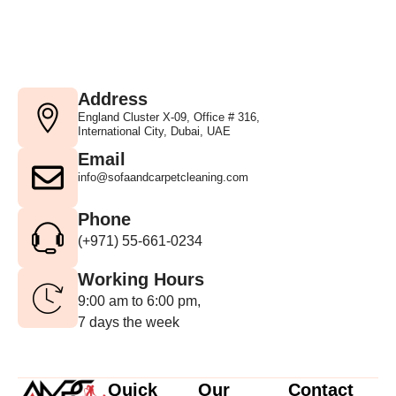
Address
England Cluster X-09, Office # 316,
International City, Dubai, UAE
Email
info@sofaandcarpetcleaning.com
Phone
(+971) 55-661-0234
Working Hours
9:00 am to 6:00 pm,
7 days the week
Quick
Our
Contact