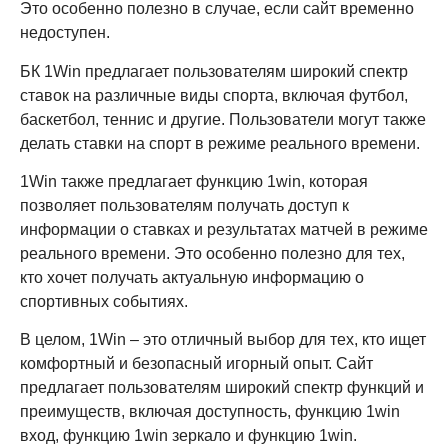
Это особенно полезно в случае, если сайт временно
недоступен.
БК 1Win предлагает пользователям широкий спектр
ставок на различные виды спорта, включая футбол,
баскетбол, теннис и другие. Пользователи могут также
делать ставки на спорт в режиме реального времени.
1Win также предлагает функцию 1win, которая
позволяет пользователям получать доступ к
информации о ставках и результатах матчей в режиме
реального времени. Это особенно полезно для тех,
кто хочет получать актуальную информацию о
спортивных событиях.
В целом, 1Win – это отличный выбор для тех, кто ищет
комфортный и безопасный игорный опыт. Сайт
предлагает пользователям широкий спектр функций и
преимуществ, включая доступность, функцию 1win
вход, функцию 1win зеркало и функцию 1win.