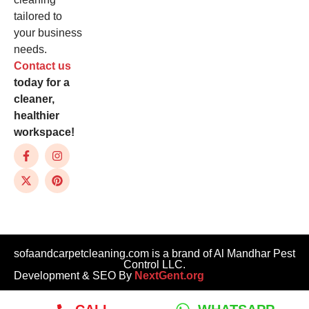
tailored to
your business
needs.
Contact us
today for a
cleaner,
healthier
workspace!
sofaandcarpetcleaning.com is a brand of Al Mandhar Pest
Control LLC.
Development & SEO By
NextGent.org