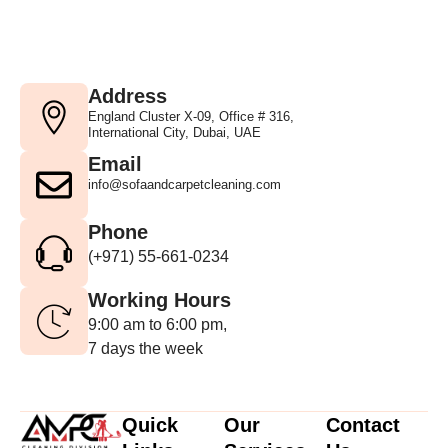
Address
England Cluster X-09, Office # 316,
International City, Dubai, UAE
Email
info@sofaandcarpetcleaning.com
Phone
(+971) 55-661-0234
Working Hours
9:00 am to 6:00 pm,
7 days the week
Quick
Our
Contact