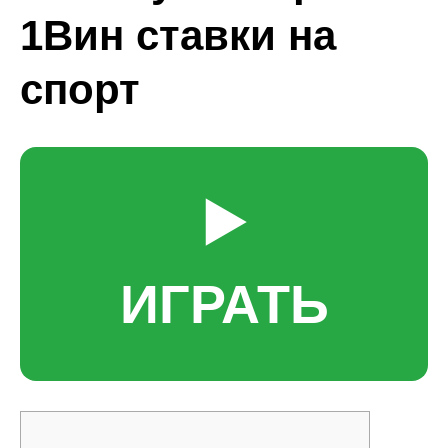
1Вин ставки на
спорт
▶️
ИГРАТЬ