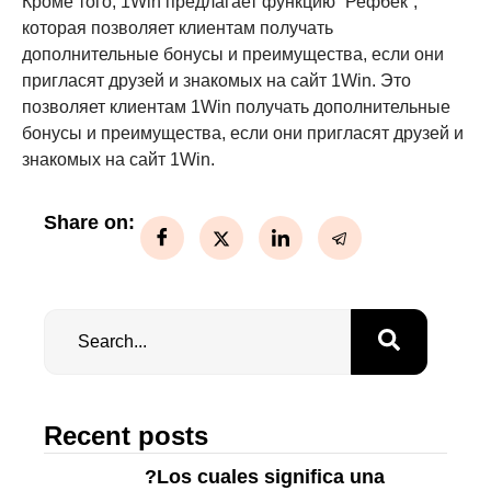
Кроме того, 1Win предлагает функцию “Рефбек”,
которая позволяет клиентам получать
дополнительные бонусы и преимущества, если они
пригласят друзей и знакомых на сайт 1Win. Это
позволяет клиентам 1Win получать дополнительные
бонусы и преимущества, если они пригласят друзей и
знакомых на сайт 1Win.
Share on:
Recent posts
?Los cuales significa una