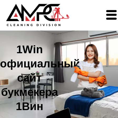
1Win
официальный
сайт
букмекера
1Вин