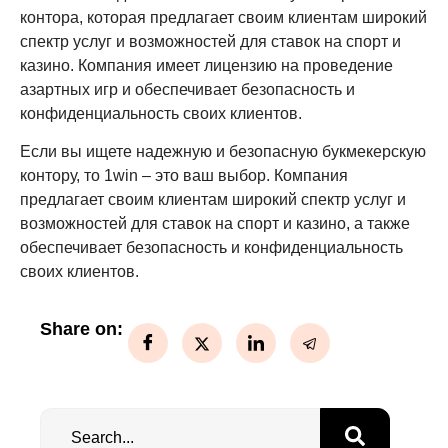
контора, которая предлагает своим клиентам широкий
спектр услуг и возможностей для ставок на спорт и
казино. Компания имеет лицензию на проведение
азартных игр и обеспечивает безопасность и
конфиденциальность своих клиентов.
Если вы ищете надежную и безопасную букмекерскую
контору, то 1win – это ваш выбор. Компания
предлагает своим клиентам широкий спектр услуг и
возможностей для ставок на спорт и казино, а также
обеспечивает безопасность и конфиденциальность
своих клиентов.
Share on: