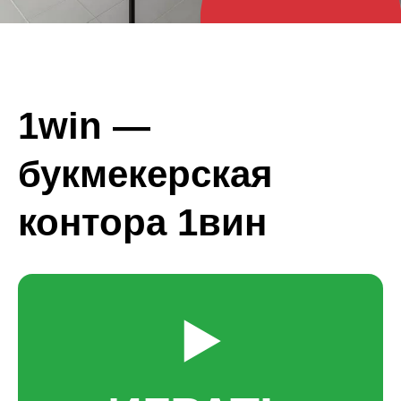
1win —
букмекерская
контора 1вин
▶️