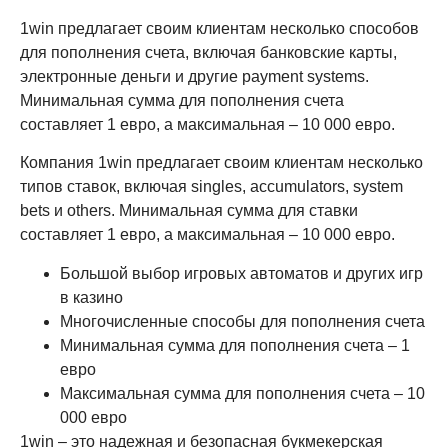
1win предлагает своим клиентам несколько способов
для пополнения счета, включая банковские карты,
электронные деньги и другие payment systems.
Минимальная сумма для пополнения счета
составляет 1 евро, а максимальная – 10 000 евро.
Компания 1win предлагает своим клиентам несколько
типов ставок, включая singles, accumulators, system
bets и others. Минимальная сумма для ставки
составляет 1 евро, а максимальная – 10 000 евро.
Большой выбор игровых автоматов и других игр
в казино
Многочисленные способы для пополнения счета
Минимальная сумма для пополнения счета – 1
евро
Максимальная сумма для пополнения счета – 10
000 евро
1win – это надежная и безопасная букмекерская