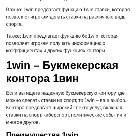
Важно: 1win предлагает функцию 1win ставки, которая
позволяет игрокам делать ставки на различные виды
спорта.
Также: 1win предлагает функцию бк 1win, которая
позволяет игрокам получать информацию о
коэффициентах и других функциях конторы.
1win – Букмекерская
контора 1вин
Если вы ищете надежную букмекерскую контору, где
можно сделать ставки на спорт, то 1win – ваш выбор.
Контора предлагает широкий спектр услуг, включая
ставки на спорт, киберспорт, политические события и
многое другое.
Преимущества 1win