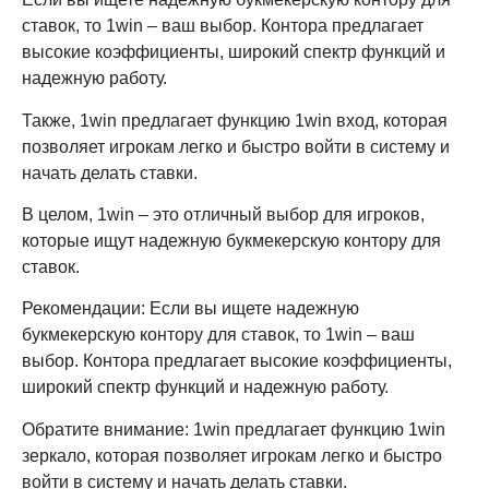
ставок, то 1win – ваш выбор. Контора предлагает
высокие коэффициенты, широкий спектр функций и
надежную работу.
Также, 1win предлагает функцию 1win вход, которая
позволяет игрокам легко и быстро войти в систему и
начать делать ставки.
В целом, 1win – это отличный выбор для игроков,
которые ищут надежную букмекерскую контору для
ставок.
Рекомендации: Если вы ищете надежную
букмекерскую контору для ставок, то 1win – ваш
выбор. Контора предлагает высокие коэффициенты,
широкий спектр функций и надежную работу.
Обратите внимание: 1win предлагает функцию 1win
зеркало, которая позволяет игрокам легко и быстро
войти в систему и начать делать ставки.