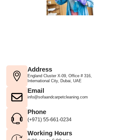
Address
England Cluster X-09, Office # 316,
International City, Dubai, UAE
Email
info@sofaandcarpetcleaning.com
Phone
(+971) 55-661-0234
Working Hours