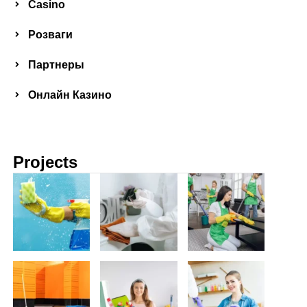
Сasino
Розваги
Партнеры
Онлайн Казино
Projects