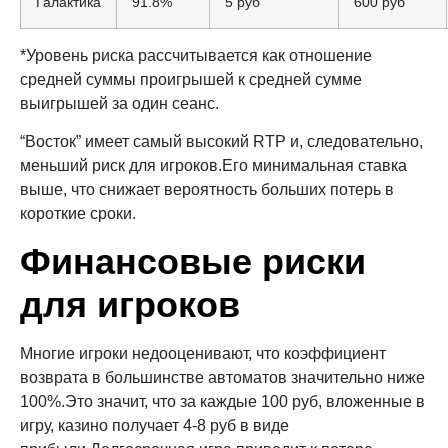
Галактика
91.8%
5 руб
600 руб
*Уровень риска рассчитывается как отношение
средней суммы проигрышей к средней сумме
выигрышей за один сеанс.
“Восток” имеет самый высокий RTP и, следовательно,
меньший риск для игроков.Его минимальная ставка
выше, что снижает вероятность больших потерь в
короткие сроки.
Финансовые риски
для игроков
Многие игроки недооценивают, что коэффициент
возврата в большинстве автоматов значительно ниже
100%.Это значит, что за каждые 100 руб, вложенные в
игру, казино получает 4-8 руб в виде