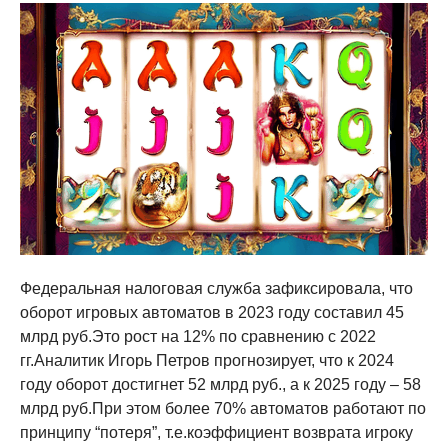
Федеральная налоговая служба зафиксировала, что
оборот игровых автоматов в 2023 году составил 45
млрд руб.Это рост на 12% по сравнению с 2022
гг.Аналитик Игорь Петров прогнозирует, что к 2024
году оборот достигнет 52 млрд руб., а к 2025 году – 58
млрд руб.При этом более 70% автоматов работают по
принципу “потеря”, т.е.коэффициент возврата игроку