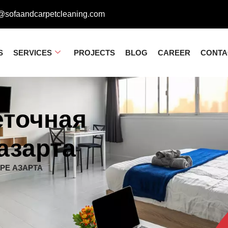
@sofaandcarpetcleaning.com
S
SERVICES
PROJECTS
BLOG
CAREER
CONTA
еточная
азарта
РЕ АЗАРТА