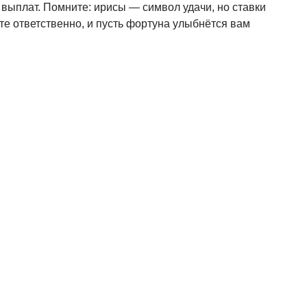
 выплат. Помните: ирисы — символ удачи, но ставки
е ответственно, и пусть фортуна улыбнётся вам