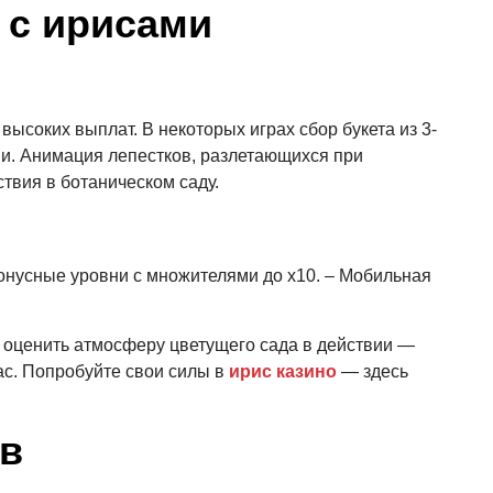
 с ирисами
высоких выплат. В некоторых играх сбор букета из 3-
ми. Анимация лепестков, разлетающихся при
твия в ботаническом саду.
Бонусные уровни с множителями до х10. – Мобильная
 оценить атмосферу цветущего сада в действии —
с. Попробуйте свои силы в
ирис казино
— здесь
ов