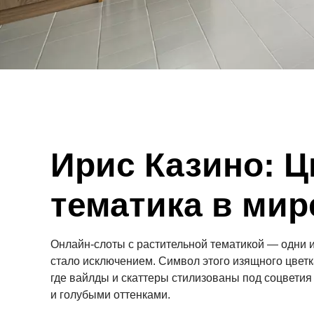
Ирис Казино: Ц
тематика в мир
Онлайн-слоты с растительной тематикой — одни 
стало исключением. Символ этого изящного цветк
где вайлды и скаттеры стилизованы под соцветия
и голубыми оттенками.