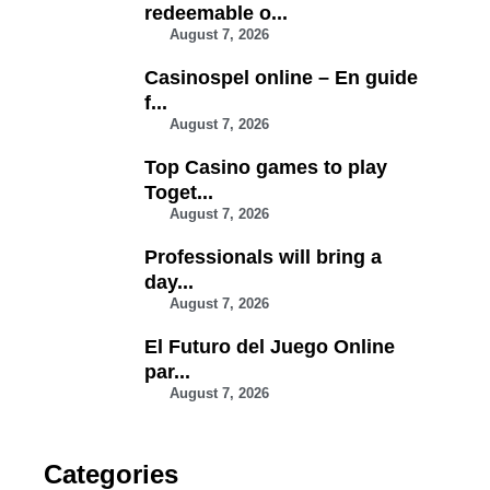
redeemable o...
August 7, 2026
Casinospel online – En guide
f...
August 7, 2026
Top Casino games to play
Toget...
August 7, 2026
Professionals will bring a
day...
August 7, 2026
El Futuro del Juego Online
par...
August 7, 2026
Categories