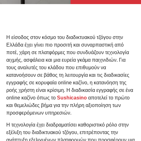
Η είσοδος στον κόσμο του διαδικτυακού τζόγου στην
Ελλάδα έχει γίνει πιο προσιτή και συναρπαστική από
ποτέ, χάρη σε πλατφόρμες που συνδυάζουν τεχνολογία
αιχμής, ασφάλεια και μια ευρεία γκάμα παιχνιδιών. Για
τους αναλυτές του κλάδου που επιθυμούν να
κατανοήσουν σε βάθος τη λειτουργία και τις διαδικασίες
εγγραφής σε κορυφαία online καζίνο, η κατανόηση της
ροής χρήστη είναι κρίσιμη. Η διαδικασία εγγραφής σε ένα
online καζίνο όπως το
Sushicasino
αποτελεί το πρώτο
και θεμελιώδες βήμα για την πλήρη αξιοποίηση των
προσφερόμενων υπηρεσιών.
Η τεχνολογία έχει διαδραματίσει καθοριστικό ρόλο στην
εξέλιξη του διαδικτυακού τζόγου, επιτρέποντας την
ανάπτυξη εξελιγμένων πλατφορμών που προσφέρουν μια