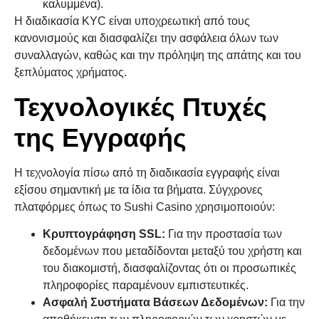
καλυμμένα).
Η διαδικασία KYC είναι υποχρεωτική από τους
κανονισμούς και διασφαλίζει την ασφάλεια όλων των
συναλλαγών, καθώς και την πρόληψη της απάτης και του
ξεπλύματος χρήματος.
Τεχνολογικές Πτυχές
της Εγγραφής
Η τεχνολογία πίσω από τη διαδικασία εγγραφής είναι
εξίσου σημαντική με τα ίδια τα βήματα. Σύγχρονες
πλατφόρμες όπως το Sushi Casino χρησιμοποιούν:
Κρυπτογράφηση SSL:
Για την προστασία των
δεδομένων που μεταδίδονται μεταξύ του χρήστη και
του διακομιστή, διασφαλίζοντας ότι οι προσωπικές
πληροφορίες παραμένουν εμπιστευτικές.
Ασφαλή Συστήματα Βάσεων Δεδομένων:
Για την