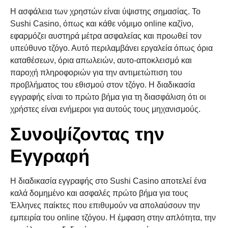
Η ασφάλεια των χρηστών είναι ύψιστης σημασίας. Το
Sushi Casino, όπως και κάθε νόμιμο online καζίνο,
εφαρμόζει αυστηρά μέτρα ασφαλείας και προωθεί τον
υπεύθυνο τζόγο. Αυτό περιλαμβάνει εργαλεία όπως όρια
καταθέσεων, όρια απωλειών, αυτο-αποκλεισμό και
παροχή πληροφοριών για την αντιμετώπιση του
προβλήματος του εθισμού στον τζόγο. Η διαδικασία
εγγραφής είναι το πρώτο βήμα για τη διασφάλιση ότι οι
χρήστες είναι ενήμεροι για αυτούς τους μηχανισμούς.
Συνοψίζοντας την
Εγγραφή
Η διαδικασία εγγραφής στο Sushi Casino αποτελεί ένα
καλά δομημένο και ασφαλές πρώτο βήμα για τους
Έλληνες παίκτες που επιθυμούν να απολαύσουν την
εμπειρία του online τζόγου. Η έμφαση στην απλότητα, την