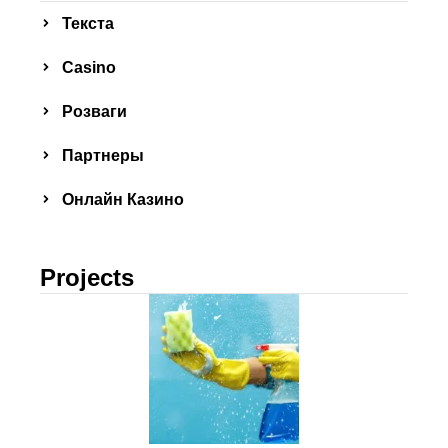
Текста
Сasino
Розваги
Партнеры
Онлайн Казино
Projects