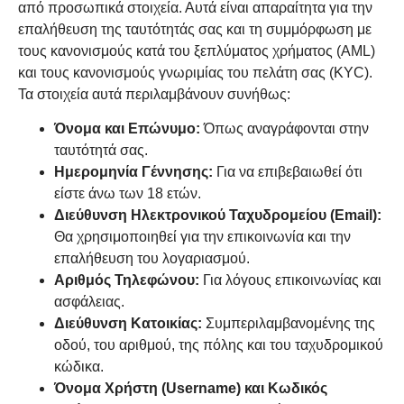
από προσωπικά στοιχεία. Αυτά είναι απαραίτητα για την
επαλήθευση της ταυτότητάς σας και τη συμμόρφωση με
τους κανονισμούς κατά του ξεπλύματος χρήματος (AML)
και τους κανονισμούς γνωριμίας του πελάτη σας (KYC).
Τα στοιχεία αυτά περιλαμβάνουν συνήθως:
Όνομα και Επώνυμο:
Όπως αναγράφονται στην
ταυτότητά σας.
Ημερομηνία Γέννησης:
Για να επιβεβαιωθεί ότι
είστε άνω των 18 ετών.
Διεύθυνση Ηλεκτρονικού Ταχυδρομείου (Email):
Θα χρησιμοποιηθεί για την επικοινωνία και την
επαλήθευση του λογαριασμού.
Αριθμός Τηλεφώνου:
Για λόγους επικοινωνίας και
ασφάλειας.
Διεύθυνση Κατοικίας:
Συμπεριλαμβανομένης της
οδού, του αριθμού, της πόλης και του ταχυδρομικού
κώδικα.
Όνομα Χρήστη (Username) και Κωδικός