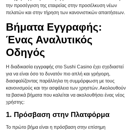
την προσέγγιση της εταιρείας στην προσέλκυση νέων
πελατών και στην τήρηση των κανονιστικών απαιτήσεων.
Βήματα Εγγραφής:
Ένας Αναλυτικός
Οδηγός
Η διαδικασία εγγραφής στο Sushi Casino έχει σχεδιαστεί
για να είναι όσο το δυνατόν πιο απλή και γρήγορη,
διασφαλίζοντας παράλληλα τη συμμόρφωση με τους
κανονισμούς και την ασφάλεια των χρηστών. Ακολουθούν
τα βασικά βήματα που καλείται να ακολουθήσει ένας νέος
χρήστης:
1. Πρόσβαση στην Πλατφόρμα
Το πρώτο βήμα είναι η πρόσβαση στην επίσημη