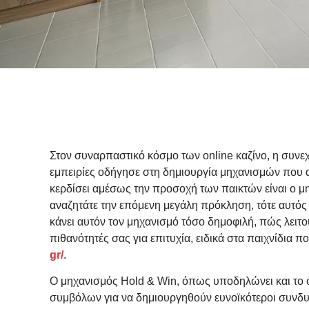
Στον συναρπαστικό κόσμο των online καζίνο, η συνε
εμπειρίες οδήγησε στη δημιουργία μηχανισμών που 
κερδίσει αμέσως την προσοχή των παικτών είναι ο μηχ
αναζητάτε την επόμενη μεγάλη πρόκληση, τότε αυτός 
κάνει αυτόν τον μηχανισμό τόσο δημοφιλή, πώς λειτο
πιθανότητές σας για επιτυχία, ειδικά στα παιχνίδια 
gr/
.
Ο μηχανισμός Hold & Win, όπως υποδηλώνει και το όν
συμβόλων για να δημιουργηθούν ευνοϊκότεροι συνδυα