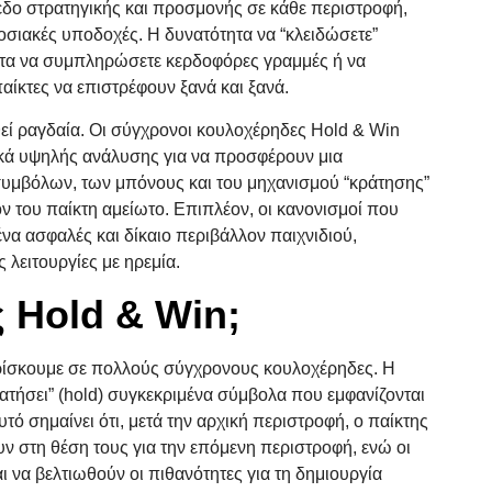
εδο στρατηγικής και προσμονής σε κάθε περιστροφή,
σιακές υποδοχές. Η δυνατότητα να “κλειδώσετε”
ητα να συμπληρώσετε κερδοφόρες γραμμές ή να
αίκτες να επιστρέφουν ξανά και ξανά.
χθεί ραγδαία. Οι σύγχρονοι κουλοχέρηδες Hold & Win
κά υψηλής ανάλυσης για να προσφέρουν μια
συμβόλων, των μπόνους και του μηχανισμού “κράτησης”
ον του παίκτη αμείωτο. Επιπλέον, οι κανονισμοί που
ένα ασφαλές και δίκαιο περιβάλλον παιχνιδιού,
 λειτουργίες με ηρεμία.
ς Hold & Win;
βρίσκουμε σε πολλούς σύγχρονους κουλοχέρηδες. Η
ρατήσει” (hold) συγκεκριμένα σύμβολα που εμφανίζονται
τό σημαίνει ότι, μετά την αρχική περιστροφή, ο παίκτης
υν στη θέση τους για την επόμενη περιστροφή, ενώ οι
ι να βελτιωθούν οι πιθανότητες για τη δημιουργία