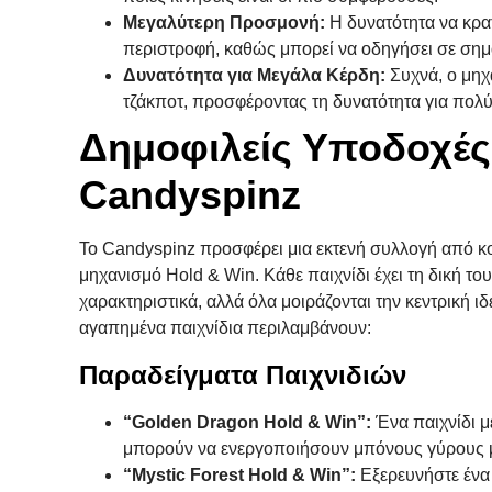
Μεγαλύτερη Προσμονή:
Η δυνατότητα να κρα
περιστροφή, καθώς μπορεί να οδηγήσει σε σημ
Δυνατότητα για Μεγάλα Κέρδη:
Συχνά, ο μηχ
τζάκποτ, προσφέροντας τη δυνατότητα για πολύ
Δημοφιλείς Υποδοχές
Candyspinz
Το Candyspinz προσφέρει μια εκτενή συλλογή από 
μηχανισμό Hold & Win. Κάθε παιχνίδι έχει τη δική του
χαρακτηριστικά, αλλά όλα μοιράζονται την κεντρική ι
αγαπημένα παιχνίδια περιλαμβάνουν:
Παραδείγματα Παιχνιδιών
“Golden Dragon Hold & Win”:
Ένα παιχνίδι μ
μπορούν να ενεργοποιήσουν μπόνους γύρους 
“Mystic Forest Hold & Win”:
Εξερευνήστε ένα 