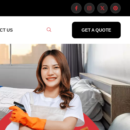
CT US
GET A QUOTE