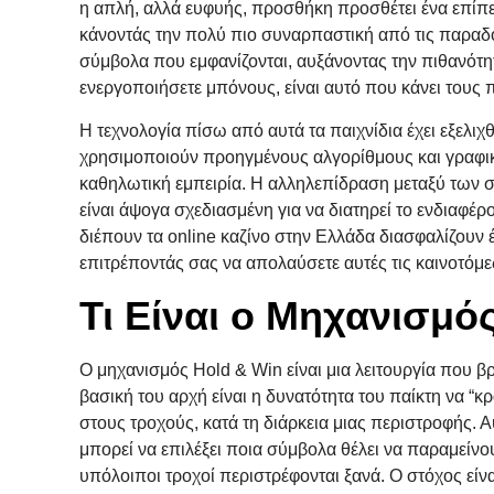
η απλή, αλλά ευφυής, προσθήκη προσθέτει ένα επίπ
κάνοντάς την πολύ πιο συναρπαστική από τις παραδο
σύμβολα που εμφανίζονται, αυξάνοντας την πιθανότ
ενεργοποιήσετε μπόνους, είναι αυτό που κάνει τους π
Η τεχνολογία πίσω από αυτά τα παιχνίδια έχει εξελι
χρησιμοποιούν προηγμένους αλγορίθμους και γραφι
καθηλωτική εμπειρία. Η αλληλεπίδραση μεταξύ των 
είναι άψογα σχεδιασμένη για να διατηρεί το ενδιαφέρ
διέπουν τα online καζίνο στην Ελλάδα διασφαλίζουν 
επιτρέποντάς σας να απολαύσετε αυτές τις καινοτόμες
Τι Είναι ο Μηχανισμό
Ο μηχανισμός Hold & Win είναι μια λειτουργία που 
βασική του αρχή είναι η δυνατότητα του παίκτη να “κ
στους τροχούς, κατά τη διάρκεια μιας περιστροφής. Αυ
μπορεί να επιλέξει ποια σύμβολα θέλει να παραμείνο
υπόλοιποι τροχοί περιστρέφονται ξανά. Ο στόχος είνα