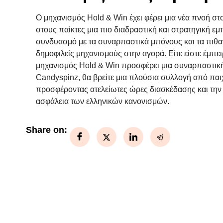
Ο μηχανισμός Hold & Win έχει φέρει μια νέα πνοή 
στους παίκτες μια πιο διαδραστική και στρατηγική εμ
συνδυασμό με τα συναρπαστικά μπόνους και τα πιθαν
δημοφιλείς μηχανισμούς στην αγορά. Είτε είστε έμπει
μηχανισμός Hold & Win προσφέρει μια συναρπαστική 
Candyspinz, θα βρείτε μια πλούσια συλλογή από παι
προσφέροντας ατελείωτες ώρες διασκέδασης και την 
ασφάλεια των ελληνικών κανονισμών.
Share on: