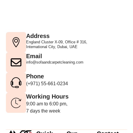
Address
England Cluster X-09, Office # 316,
International City, Dubai, UAE
Email
info@sofaandcarpetcleaning.com
Phone
(+971) 55-661-0234
Working Hours
9:00 am to 6:00 pm,
7 days the week