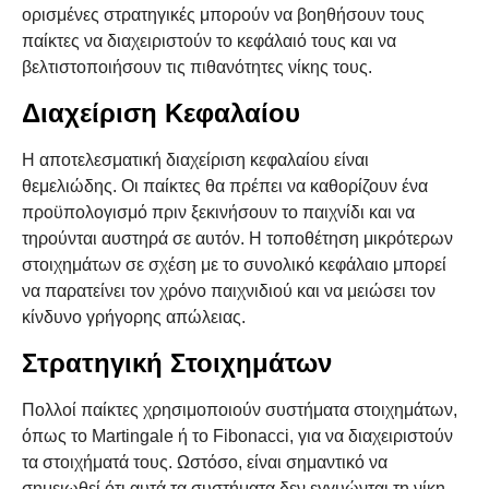
ορισμένες στρατηγικές μπορούν να βοηθήσουν τους
παίκτες να διαχειριστούν το κεφάλαιό τους και να
βελτιστοποιήσουν τις πιθανότητες νίκης τους.
Διαχείριση Κεφαλαίου
Η αποτελεσματική διαχείριση κεφαλαίου είναι
θεμελιώδης. Οι παίκτες θα πρέπει να καθορίζουν ένα
προϋπολογισμό πριν ξεκινήσουν το παιχνίδι και να
τηρούνται αυστηρά σε αυτόν. Η τοποθέτηση μικρότερων
στοιχημάτων σε σχέση με το συνολικό κεφάλαιο μπορεί
να παρατείνει τον χρόνο παιχνιδιού και να μειώσει τον
κίνδυνο γρήγορης απώλειας.
Στρατηγική Στοιχημάτων
Πολλοί παίκτες χρησιμοποιούν συστήματα στοιχημάτων,
όπως το Martingale ή το Fibonacci, για να διαχειριστούν
τα στοιχήματά τους. Ωστόσο, είναι σημαντικό να
σημειωθεί ότι αυτά τα συστήματα δεν εγγυώνται τη νίκη