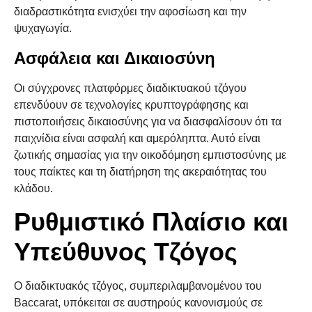
διαδραστικότητα ενισχύει την αφοσίωση και την
ψυχαγωγία.
Ασφάλεια και Δικαιοσύνη
Οι σύγχρονες πλατφόρμες διαδικτυακού τζόγου
επενδύουν σε τεχνολογίες κρυπτογράφησης και
πιστοποιήσεις δικαιοσύνης για να διασφαλίσουν ότι τα
παιχνίδια είναι ασφαλή και αμερόληπτα. Αυτό είναι
ζωτικής σημασίας για την οικοδόμηση εμπιστοσύνης με
τους παίκτες και τη διατήρηση της ακεραιότητας του
κλάδου.
Ρυθμιστικό Πλαίσιο και
Υπεύθυνος Τζόγος
Ο διαδικτυακός τζόγος, συμπεριλαμβανομένου του
Baccarat, υπόκειται σε αυστηρούς κανονισμούς σε