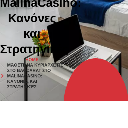
MalinaCasino:
Κανόνες
και
Στρατηγικές
HOME
ΜΆΘΕΤΕ ΝΑ ΚΥΡΙΑΡΧΕΊΤΕ
ΣΤΟ BACCARAT ΣΤΟ
MALINACASINO:
ΚΑΝΌΝΕΣ ΚΑΙ
ΣΤΡΑΤΗΓΙΚΈΣ