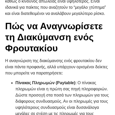
καθώς ο κίνδυνος απώλειας είναι υψηλότερος. Είναι
ιδανικά για παίκτες που αναζητούν το “μεγάλο χτύπημα”
και είναι διατεθειμένοι να αναλάβουν μεγαλύτερο ρίσκο.
Πώς να Αναγνωρίσετε
τη Διακύμανση ενός
Φρουτακίου
Η αναγνώριση της διακύμανσης ενός φρουτακίου δεν
είναι πάντα προφανής, αλλά υπάρχουν ορισμένοι δείκτες
που μπορείτε να παρατηρήσετε:
Πίνακας Πληρωμών (Paytable):
Ο πίνακας
πληρωμών είναι η πρώτη σας πηγή πληροφοριών.
Δώστε προσοχή στα ποσά των πληρωμών για τους
διάφορους συνδυασμούς. Αν οι πληρωμές για τους
υψηλότερους συνδυασμούς είναι δυσανάλογα
μεγάλες σε σχέση με τις πληρωμές για τους