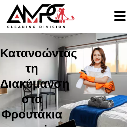
Κατανοώντας
τη
Διακύμανση
στα
Φρουτάκια