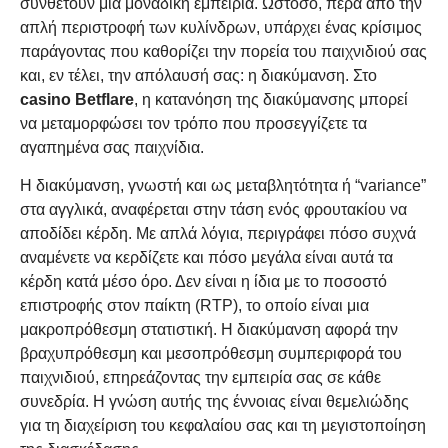
συνθέτουν μια μοναδική εμπειρία. Ωστόσο, πέρα από την
απλή περιστροφή των κυλίνδρων, υπάρχει ένας κρίσιμος
παράγοντας που καθορίζει την πορεία του παιχνιδιού σας
και, εν τέλει, την απόλαυσή σας: η διακύμανση. Στο
casino Betflare
, η κατανόηση της διακύμανσης μπορεί
να μεταμορφώσει τον τρόπο που προσεγγίζετε τα
αγαπημένα σας παιχνίδια.
Η διακύμανση, γνωστή και ως μεταβλητότητα ή “variance”
στα αγγλικά, αναφέρεται στην τάση ενός φρουτακίου να
αποδίδει κέρδη. Με απλά λόγια, περιγράφει πόσο συχνά
αναμένετε να κερδίζετε και πόσο μεγάλα είναι αυτά τα
κέρδη κατά μέσο όρο. Δεν είναι η ίδια με το ποσοστό
επιστροφής στον παίκτη (RTP), το οποίο είναι μια
μακροπρόθεσμη στατιστική. Η διακύμανση αφορά την
βραχυπρόθεσμη και μεσοπρόθεσμη συμπεριφορά του
παιχνιδιού, επηρεάζοντας την εμπειρία σας σε κάθε
συνεδρία. Η γνώση αυτής της έννοιας είναι θεμελιώδης
για τη διαχείριση του κεφαλαίου σας και τη μεγιστοποίηση