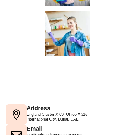
Address
England Cluster X-09, Office # 316,
International City, Dubai, UAE
Email
info@sofaandcarpetcleaning.com