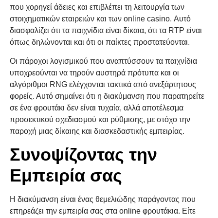
που χορηγεί άδειες και επιβλέπει τη λειτουργία των
στοιχηματικών εταιρειών και των online casino. Αυτό
διασφαλίζει ότι τα παιχνίδια είναι δίκαια, ότι τα RTP είναι
όπως δηλώνονται και ότι οι παίκτες προστατεύονται.
Οι πάροχοι λογισμικού που αναπτύσσουν τα παιχνίδια
υποχρεούνται να τηρούν αυστηρά πρότυπα και οι
αλγόριθμοι RNG ελέγχονται τακτικά από ανεξάρτητους
φορείς. Αυτό σημαίνει ότι η διακύμανση που παρατηρείτε
σε ένα φρουτάκι δεν είναι τυχαία, αλλά αποτέλεσμα
προσεκτικού σχεδιασμού και ρύθμισης, με στόχο την
παροχή μιας δίκαιης και διασκεδαστικής εμπειρίας.
Συνοψίζοντας την
Εμπειρία σας
Η διακύμανση είναι ένας θεμελιώδης παράγοντας που
επηρεάζει την εμπειρία σας στα online φρουτάκια. Είτε