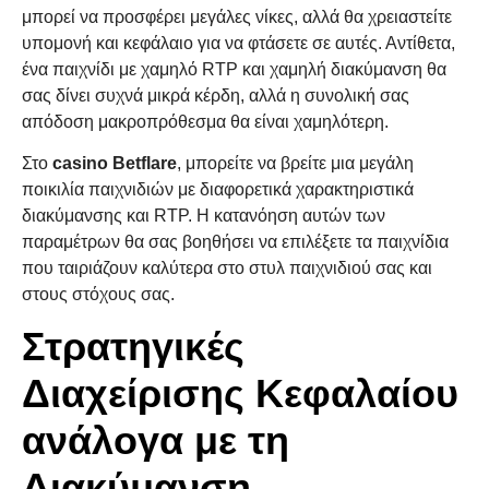
μπορεί να προσφέρει μεγάλες νίκες, αλλά θα χρειαστείτε
υπομονή και κεφάλαιο για να φτάσετε σε αυτές. Αντίθετα,
ένα παιχνίδι με χαμηλό RTP και χαμηλή διακύμανση θα
σας δίνει συχνά μικρά κέρδη, αλλά η συνολική σας
απόδοση μακροπρόθεσμα θα είναι χαμηλότερη.
Στο
casino Betflare
, μπορείτε να βρείτε μια μεγάλη
ποικιλία παιχνιδιών με διαφορετικά χαρακτηριστικά
διακύμανσης και RTP. Η κατανόηση αυτών των
παραμέτρων θα σας βοηθήσει να επιλέξετε τα παιχνίδια
που ταιριάζουν καλύτερα στο στυλ παιχνιδιού σας και
στους στόχους σας.
Στρατηγικές
Διαχείρισης Κεφαλαίου
ανάλογα με τη
Διακύμανση