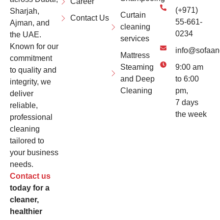
Career
(+971)
Sharjah,
Curtain
Contact Us
55-661-
Ajman, and
cleaning
0234
the UAE.
services
Known for our
info@sofaan
Mattress
commitment
Steaming
9:00 am
to quality and
and Deep
to 6:00
integrity, we
Cleaning
pm,
deliver
7 days
reliable,
the week
professional
cleaning
tailored to
your business
needs.
Contact us
today for a
cleaner,
healthier