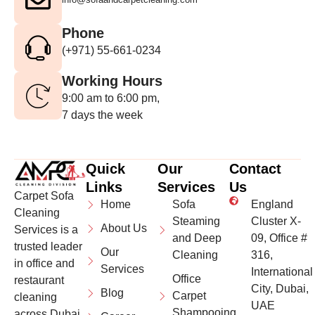
Phone
(+971) 55-661-0234
Working Hours
9:00 am to 6:00 pm,
7 days the week
Quick
Our
Contact
Links
Services
Us
Carpet Sofa
Home
Sofa
England
Cleaning
Steaming
Cluster X-
About Us
Services is a
and Deep
09, Office #
trusted leader
Our
Cleaning
316,
in office and
Services
International
Office
restaurant
City, Dubai,
Blog
Carpet
cleaning
UAE
Shampooing
across Dubai,