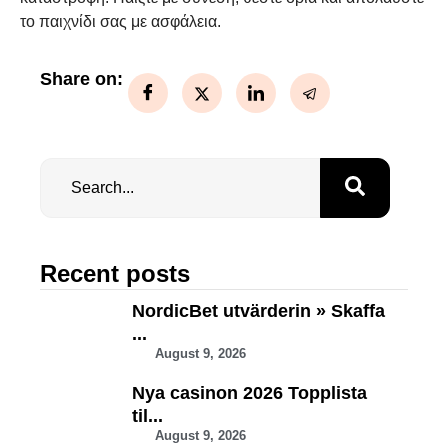
το παιχνίδι σας με ασφάλεια.
Share on:
Recent posts
NordicBet utvärderin » Skaffa
...
August 9, 2026
Nya casinon 2026 Topplista
til...
August 9, 2026