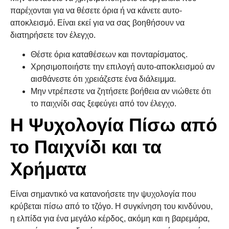
παρέχονται για να θέσετε όρια ή να κάνετε αυτο-
αποκλεισμό. Είναι εκεί για να σας βοηθήσουν να
διατηρήσετε τον έλεγχο.
Θέστε όρια καταθέσεων και πονταρίσματος.
Χρησιμοποιήστε την επιλογή αυτο-αποκλεισμού αν
αισθάνεστε ότι χρειάζεστε ένα διάλειμμα.
Μην ντρέπεστε να ζητήσετε βοήθεια αν νιώθετε ότι
το παιχνίδι σας ξεφεύγει από τον έλεγχο.
Η Ψυχολογία Πίσω από
το Παιχνίδι και τα
Χρήματα
Είναι σημαντικό να κατανοήσετε την ψυχολογία που
κρύβεται πίσω από το τζόγο. Η συγκίνηση του κινδύνου,
η ελπίδα για ένα μεγάλο κέρδος, ακόμη και η βαρεμάρα,