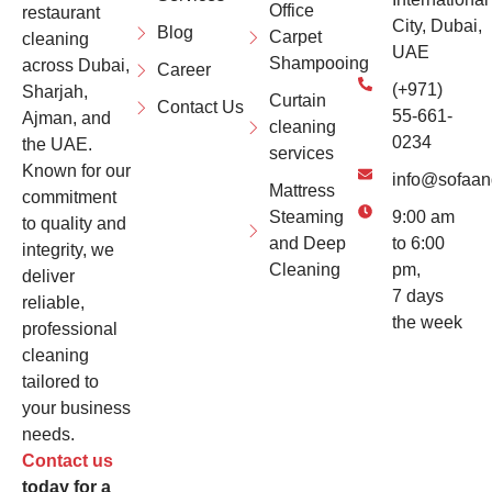
Office
restaurant
City, Dubai,
Blog
Carpet
cleaning
UAE
Shampooing
across Dubai,
Career
(+971)
Sharjah,
Curtain
Contact Us
55-661-
Ajman, and
cleaning
0234
the UAE.
services
Known for our
info@sofaan
Mattress
commitment
Steaming
9:00 am
to quality and
and Deep
to 6:00
integrity, we
Cleaning
pm,
deliver
7 days
reliable,
the week
professional
cleaning
tailored to
your business
needs.
Contact us
today for a