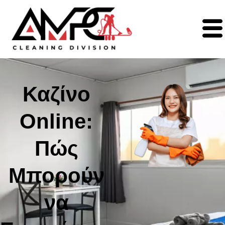
Καζίνο
Online:
Πώς
Μπορούν
να