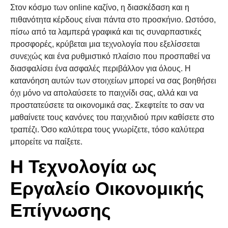
Στον κόσμο των online καζίνο, η διασκέδαση και η
πιθανότητα κέρδους είναι πάντα στο προσκήνιο. Ωστόσο,
πίσω από τα λαμπερά γραφικά και τις συναρπαστικές
προσφορές, κρύβεται μια τεχνολογία που εξελίσσεται
συνεχώς και ένα ρυθμιστικό πλαίσιο που προσπαθεί να
διασφαλίσει ένα ασφαλές περιβάλλον για όλους. Η
κατανόηση αυτών των στοιχείων μπορεί να σας βοηθήσει
όχι μόνο να απολαύσετε το παιχνίδι σας, αλλά και να
προστατεύσετε τα οικονομικά σας. Σκεφτείτε το σαν να
μαθαίνετε τους κανόνες του παιχνιδιού πριν καθίσετε στο
τραπέζι. Όσο καλύτερα τους γνωρίζετε, τόσο καλύτερα
μπορείτε να παίξετε.
Η Τεχνολογία ως
Εργαλείο Οικονομικής
Επίγνωσης