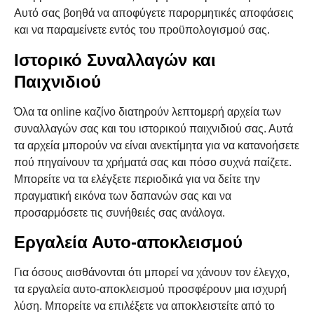
Αυτό σας βοηθά να αποφύγετε παρορμητικές αποφάσεις
και να παραμείνετε εντός του προϋπολογισμού σας.
Ιστορικό Συναλλαγών και
Παιχνιδιού
Όλα τα online καζίνο διατηρούν λεπτομερή αρχεία των
συναλλαγών σας και του ιστορικού παιχνιδιού σας. Αυτά
τα αρχεία μπορούν να είναι ανεκτίμητα για να κατανοήσετε
πού πηγαίνουν τα χρήματά σας και πόσο συχνά παίζετε.
Μπορείτε να τα ελέγξετε περιοδικά για να δείτε την
πραγματική εικόνα των δαπανών σας και να
προσαρμόσετε τις συνήθειές σας ανάλογα.
Εργαλεία Αυτο-αποκλεισμού
Για όσους αισθάνονται ότι μπορεί να χάνουν τον έλεγχο,
τα εργαλεία αυτο-αποκλεισμού προσφέρουν μια ισχυρή
λύση. Μπορείτε να επιλέξετε να αποκλειστείτε από το