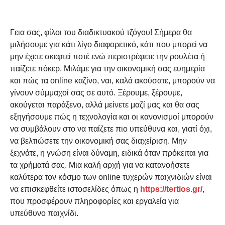
Γεια σας, φίλοι του διαδικτυακού τζόγου! Σήμερα θα
μιλήσουμε για κάτι λίγο διαφορετικό, κάτι που μπορεί να
μην έχετε σκεφτεί ποτέ ενώ περιστρέφετε την ρουλέτα ή
παίζετε πόκερ. Μιλάμε για την οικονομική σας ευημερία
και πώς τα online καζίνο, ναι, καλά ακούσατε, μπορούν να
γίνουν σύμμαχοί σας σε αυτό. Ξέρουμε, ξέρουμε,
ακούγεται παράξενο, αλλά μείνετε μαζί μας και θα σας
εξηγήσουμε πώς η τεχνολογία και οι κανονισμοί μπορούν
να συμβάλουν στο να παίζετε πιο υπεύθυνα και, γιατί όχι,
να βελτιώσετε την οικονομική σας διαχείριση. Μην
ξεχνάτε, η γνώση είναι δύναμη, ειδικά όταν πρόκειται για
τα χρήματά σας. Μια καλή αρχή για να κατανοήσετε
καλύτερα τον κόσμο των online τυχερών παιχνιδιών είναι
να επισκεφθείτε ιστοσελίδες όπως η
https://tertios.gr/
,
που προσφέρουν πληροφορίες και εργαλεία για
υπεύθυνο παιχνίδι.