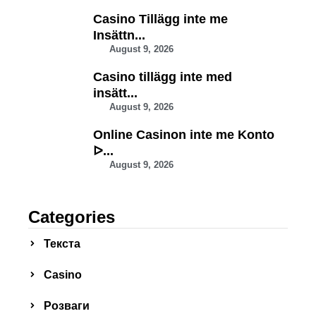
Casino Tillägg inte me
Insättn...
August 9, 2026
Casino tillägg inte med
insätt...
August 9, 2026
Online Casinon inte me Konto
ᐅ...
August 9, 2026
Categories
Текста
Сasino
Розваги