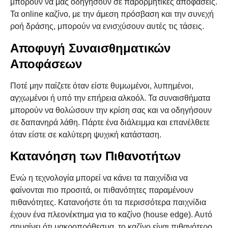
μπορούν να μας οδηγήσουν σε παρορμητικές αποφάσεις.
Τα online καζίνο, με την άμεση πρόσβαση και την συνεχή
ροή δράσης, μπορούν να ενισχύσουν αυτές τις τάσεις.
Αποφυγή Συναισθηματικών
Αποφάσεων
Ποτέ μην παίζετε όταν είστε θυμωμένοι, λυπημένοι,
αγχωμένοι ή υπό την επήρεια αλκοόλ. Τα συναισθήματα
μπορούν να θολώσουν την κρίση σας και να οδηγήσουν
σε δαπανηρά λάθη. Πάρτε ένα διάλειμμα και επανέλθετε
όταν είστε σε καλύτερη ψυχική κατάσταση.
Κατανόηση των Πιθανοτήτων
Ενώ η τεχνολογία μπορεί να κάνει τα παιχνίδια να
φαίνονται πιο προσιτά, οι πιθανότητες παραμένουν
πιθανότητες. Κατανοήστε ότι τα περισσότερα παιχνίδια
έχουν ένα πλεονέκτημα για το καζίνο (house edge). Αυτό
σημαίνει ότι μακροπρόθεσμα, το καζίνο είναι πιθανότερο