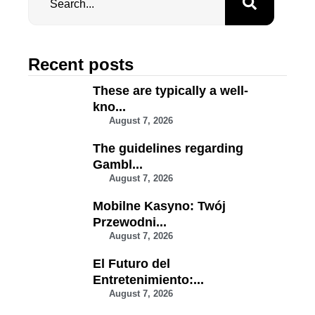
Recent posts
These are typically a well-
kno...
August 7, 2026
The guidelines regarding
Gambl...
August 7, 2026
Mobilne Kasyno: Twój
Przewodni...
August 7, 2026
El Futuro del
Entretenimiento:...
August 7, 2026