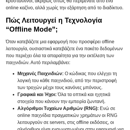
κρυστάλλινοι, ακριβώς όπως θα περιμένατε από ένα
online καζίνο, αλλά χωρίς την εξάρτηση από το διαδίκτυο.
Πώς Λειτουργεί η Τεχνολογία
“Offline Mode”;
Όταν κατεβάζετε μια εφαρμογή που προσφέρει offline
λειτουργία, ουσιαστικά κατεβάζετε ένα πακέτο δεδομένων
που περιέχει όλα τα απαραίτητα για την εκτέλεση των
παιχνιδιών. Αυτό περιλαμβάνει:
Μηχανές Παιχνιδιών:
Ο κώδικας που ελέγχει τη
λογική του κάθε παιχνιδιού, από την περιστροφή
των τροχών μέχρι τους κανόνες μπόνους.
Γραφικά και Ήχοι:
Όλα τα οπτικά και ηχητικά
στοιχεία που κάνουν την εμπειρία ζωντανή.
Αλγόριθμοι Τυχαίων Αριθμών (RNG):
Ενώ σε
online παιχνίδια πραγματικών χρημάτων οι RNG
λειτουργούν σε servers, στις offline εκδόσεις, οι
αλγόριθμοι είναι ενσωματωμένοι στην εφαρμογή για