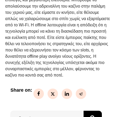
απολαύσουμε την αδρεναλίνη του καζίνο στην παλάμη
του χεριού μας, είτε είμαστε εν κινήσει, είτε θέλουμε
απλώς να χαλαρώσουμε στο σπίτι χωρίς να εξαρτόμαστε
από το Wi-Fi. Η offline λειτουργία είναι η απόδειξη ότι η
τεχνολογία μπορεί να κάνει τη διασκέδαση πιο προσιτή
και ευέλικτη από ποτέ. Είτε είστε έμπειρος παίκτης που
θέλει να τελειοποιήσει τις στρατηγικές του, είτε αρχάριος
που θέλει να εξερευνήσει τον κόσμο των slots, η
δυνατότητα offline play ανοίγει νέους ορίζοντες. Η
συνεχής εξέλιξη της τεχνολογίας υπόσχεται ακόμα πιο
συναρπαστικές εμπειρίες στο μέλλον, φέρνοντας το
καζίνο πιο κοντά σας από ποτέ.
Share on: