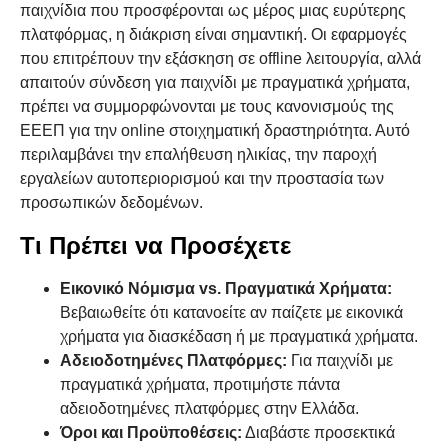
παιχνίδια που προσφέρονται ως μέρος μιας ευρύτερης
πλατφόρμας, η διάκριση είναι σημαντική. Οι εφαρμογές
που επιτρέπουν την εξάσκηση σε offline λειτουργία, αλλά
απαιτούν σύνδεση για παιχνίδι με πραγματικά χρήματα,
πρέπει να συμμορφώνονται με τους κανονισμούς της
ΕΕΕΠ για την online στοιχηματική δραστηριότητα. Αυτό
περιλαμβάνει την επαλήθευση ηλικίας, την παροχή
εργαλείων αυτοπεριορισμού και την προστασία των
προσωπικών δεδομένων.
Τι Πρέπει να Προσέχετε
Εικονικό Νόμισμα vs. Πραγματικά Χρήματα:
Βεβαιωθείτε ότι κατανοείτε αν παίζετε με εικονικά
χρήματα για διασκέδαση ή με πραγματικά χρήματα.
Αδειοδοτημένες Πλατφόρμες:
Για παιχνίδι με
πραγματικά χρήματα, προτιμήστε πάντα
αδειοδοτημένες πλατφόρμες στην Ελλάδα.
Όροι και Προϋποθέσεις:
Διαβάστε προσεκτικά