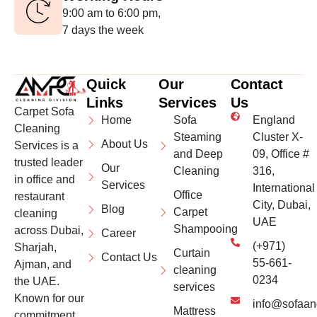
9:00 am to 6:00 pm,
7 days the week
Quick
Our
Contact
Links
Services
Us
Carpet Sofa
Home
Sofa
England
Cleaning
Steaming
Cluster X-
About Us
Services is a
and Deep
09, Office #
trusted leader
Our
Cleaning
316,
in office and
Services
International
Office
restaurant
City, Dubai,
Blog
Carpet
cleaning
UAE
Shampooing
across Dubai,
Career
(+971)
Sharjah,
Curtain
Contact Us
55-661-
Ajman, and
cleaning
0234
the UAE.
services
Known for our
info@sofaan
Mattress
commitment