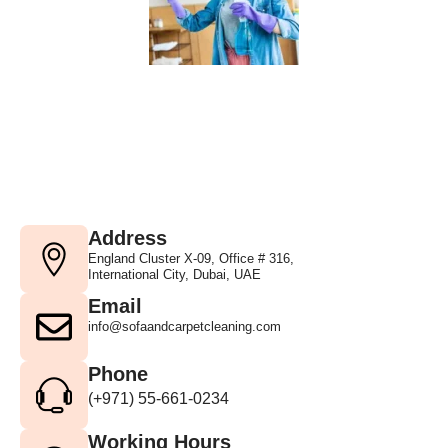
Address
England Cluster X-09, Office # 316,
International City, Dubai, UAE
Email
info@sofaandcarpetcleaning.com
Phone
(+971) 55-661-0234
Working Hours