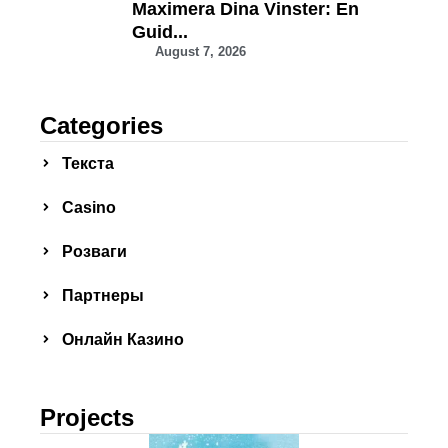
Maximera Dina Vinster: En
Guid...
August 7, 2026
Categories
Текста
Сasino
Розваги
Партнеры
Онлайн Казино
Projects