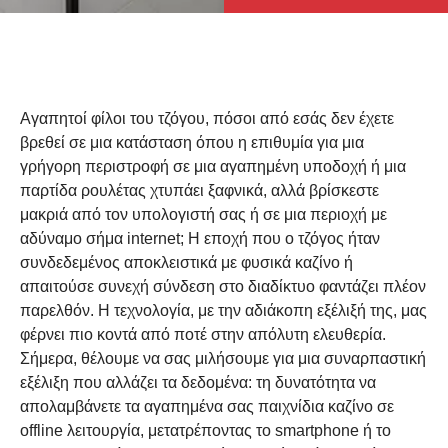
Αγαπητοί φίλοι του τζόγου, πόσοι από εσάς δεν έχετε
βρεθεί σε μια κατάσταση όπου η επιθυμία για μια
γρήγορη περιστροφή σε μια αγαπημένη υποδοχή ή μια
παρτίδα ρουλέτας χτυπάει ξαφνικά, αλλά βρίσκεστε
μακριά από τον υπολογιστή σας ή σε μια περιοχή με
αδύναμο σήμα internet; Η εποχή που ο τζόγος ήταν
συνδεδεμένος αποκλειστικά με φυσικά καζίνο ή
απαιτούσε συνεχή σύνδεση στο διαδίκτυο φαντάζει πλέον
παρελθόν. Η τεχνολογία, με την αδιάκοπη εξέλιξή της, μας
φέρνει πιο κοντά από ποτέ στην απόλυτη ελευθερία.
Σήμερα, θέλουμε να σας μιλήσουμε για μια συναρπαστική
εξέλιξη που αλλάζει τα δεδομένα: τη δυνατότητα να
απολαμβάνετε τα αγαπημένα σας παιχνίδια καζίνο σε
offline λειτουργία, μετατρέποντας το smartphone ή το