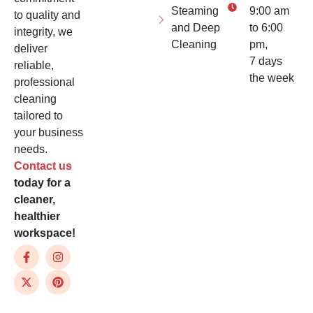
Steaming
9:00 am
to quality and
and Deep
to 6:00
integrity, we
Cleaning
pm,
deliver
7 days
reliable,
the week
professional
cleaning
tailored to
your business
needs.
Contact us
today for a
cleaner,
healthier
workspace!