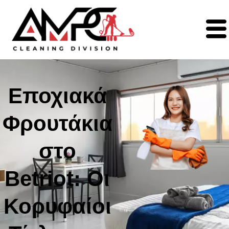
Εποχιακά
Φρουτάκια
στο
Betriot: Οι
Κορυφαίοι