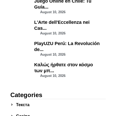
Juego Online en Chile: Tu
Guía...
August 10, 2026
L'Arte dell'Eccellenza nei
Cas...
August 10, 2026
PlayUZU Perú: La Revolución
de...
August 10, 2026
Καλώς ήρθατε στον κόσμο
των μπ...
August 10, 2026
Categories
Текста