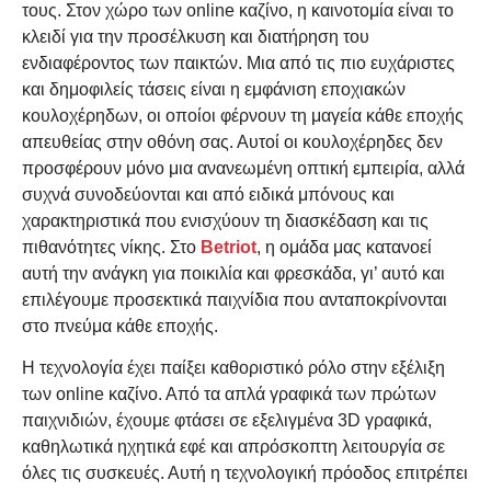
τους. Στον χώρο των online καζίνο, η καινοτομία είναι το
κλειδί για την προσέλκυση και διατήρηση του
ενδιαφέροντος των παικτών. Μια από τις πιο ευχάριστες
και δημοφιλείς τάσεις είναι η εμφάνιση εποχιακών
κουλοχέρηδων, οι οποίοι φέρνουν τη μαγεία κάθε εποχής
απευθείας στην οθόνη σας. Αυτοί οι κουλοχέρηδες δεν
προσφέρουν μόνο μια ανανεωμένη οπτική εμπειρία, αλλά
συχνά συνοδεύονται και από ειδικά μπόνους και
χαρακτηριστικά που ενισχύουν τη διασκέδαση και τις
πιθανότητες νίκης. Στο
Betriot
, η ομάδα μας κατανοεί
αυτή την ανάγκη για ποικιλία και φρεσκάδα, γι’ αυτό και
επιλέγουμε προσεκτικά παιχνίδια που ανταποκρίνονται
στο πνεύμα κάθε εποχής.
Η τεχνολογία έχει παίξει καθοριστικό ρόλο στην εξέλιξη
των online καζίνο. Από τα απλά γραφικά των πρώτων
παιχνιδιών, έχουμε φτάσει σε εξελιγμένα 3D γραφικά,
καθηλωτικά ηχητικά εφέ και απρόσκοπτη λειτουργία σε
όλες τις συσκευές. Αυτή η τεχνολογική πρόοδος επιτρέπει