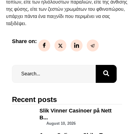
τοπίων, είτε των ηλιόλουστων παραλιών, είτε της άνθισης
της φύσης, είτε των ζεστών χρωμάτων του φθινοπώρου,
υπάρχει πάντα ένα παιχνίδι που περιμένει να σας
ταξιδέψει.
Share on:
Recent posts
Slik Vinner Casinoer på Nett
B...
August 10, 2026