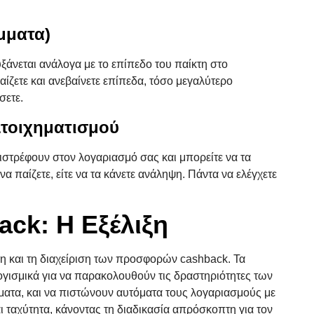
μματα)
ξάνεται ανάλογα με το επίπεδο του παίκτη στο
ζετε και ανεβαίνετε επίπεδα, τόσο μεγαλύτερο
σετε.
Στοιχηματισμού
ιστρέφουν στον λογαριασμό σας και μπορείτε να τα
να παίζετε, είτε να τα κάνετε ανάληψη. Πάντα να ελέγχετε
ack: Η Εξέλιξη
ση και τη διαχείριση των προσφορών cashback. Τα
ογισμικά για να παρακολουθούν τις δραστηριότητες των
σματα, και να πιστώνουν αυτόματα τους λογαριασμούς με
αι ταχύτητα, κάνοντας τη διαδικασία απρόσκοπτη για τον