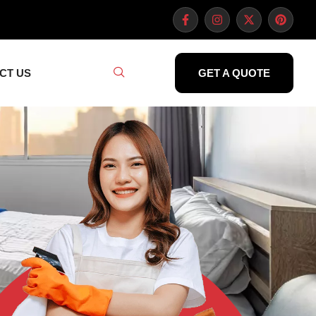
CT US
GET A QUOTE