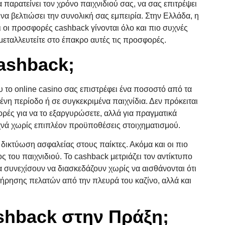
 παρατείνει τον χρόνο παιχνιδιού σας, να σας επιτρέψει
ά να βελτιώσει την συνολική σας εμπειρία. Στην Ελλάδα, η
ι οι προσφορές cashback γίνονται όλο και πιο συχνές
μεταλλευτείτε στο έπακρο αυτές τις προσφορές.
Cashback;
 το online casino σας επιστρέφει ένα ποσοστό από τα
ένη περίοδο ή σε συγκεκριμένα παιχνίδια. Δεν πρόκειται
ρές για να το εξαργυρώσετε, αλλά για πραγματικά
νά χωρίς επιπλέον προϋποθέσεις στοιχηματισμού.
 δικτύωση ασφαλείας στους παίκτες. Ακόμα και οι πιο
ος του παιχνιδιού. Το cashback μετριάζει τον αντίκτυπο
 συνεχίσουν να διασκεδάζουν χωρίς να αισθάνονται ότι
ατήρησης πελατών από την πλευρά του καζίνο, αλλά και
shback στην Πράξη;