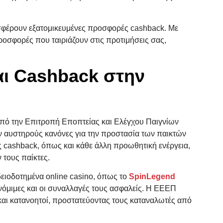
οσφέρουν εξατομικευμένες προσφορές cashback. Με
προσφορές που ταιριάζουν στις προτιμήσεις σας,
αι Cashback στην
 από την Επιτροπή Εποπτείας και Ελέγχου Παιγνίων
ν αυστηρούς κανόνες για την προστασία των παικτών
ς cashback, όπως και κάθε άλλη προωθητική ενέργεια,
 τους παίκτες.
δειοδοτημένα online casino, όπως το
SpinLegend
αι νόμιμες και οι συναλλαγές τους ασφαλείς. Η ΕΕΕΠ
 και κατανοητοί, προστατεύοντας τους καταναλωτές από