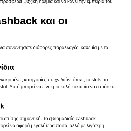
προσφέρει ψυχική ηρεμία και να κάνει την εμπειρία του
hback και οι
 να συναντήσετε διάφορες παραλλαγές, καθεμία με τα
ίδια
εκριμένες κατηγορίες παιχνιδιών, όπως τα slots, τα
lot. Αυτό μπορεί να είναι μια καλή ευκαιρία να εστιάσετε
ck
αι επίσης σημαντική. Το εβδομαδιαίο cashback
πορεί να αφορά μεγαλύτερα ποσά, αλλά με λιγότερη