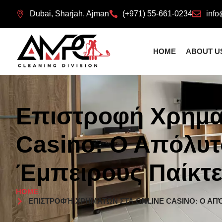
Dubai, Sharjah, Ajman
(+971) 55-661-0234
info
HOME
ABOUT U
Επιστροφή Χρημά
Casino: Ο Απόλυτ
Έμπειρους Παίκτε
HOME
ΕΠΙΣΤΡΟΦΉ ΧΡΗΜΆΤΩΝ ΣΤΑ ONLINE CASINO: Ο ΑΠ